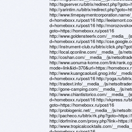
http://tsgserver.ru/bitrix/redirect.php?goto
http://yarintim.ru/bitrix/redirect.php?goto=
http://www.timepaymentcorporation.name/
d=homeboxx.ru/post/16 http://leelamont.c
d=homeboxx.ru/post/16 http://morozovskoe.r
goto=https://homeboxx.ru/post/16
http://www.goldensteerlv.com/__media__/j
d=homeboxx.ru/post/16 http://cse.google.c
http://instrument-club.ru/bitrix/click.php?
http://local.qconline.com/__media__/js/n
http://coshan.com/__media__/js/netsoltr
http://www.uonuma-kome.com/link/rank.cg
mode=link&id=370&url=https://homeboxx.r
http://www.kuangcaoluoli.gnog.info/__medi
d=homeboxx.ru/post/16 http://yoga.ru/bitri
http://tradext.info/__media__/js/netsoltr
http://gone-camping.com/__media__/js/ne
http://www.chiantistorico.com/__media__/j
d=homeboxx.ru/post/16 http://vkpress.ru/bit
goto=https://homeboxx.ru/post/16
http://probiogenic.net/__media__/js/nets
http://pacheco.ru/bitrix/rk.php?goto=https:
http://dorfmine.com/proxy.php?link=https:
http://www.tropicalcocktails.com/__media_
d=homeboxx.ru/post/16