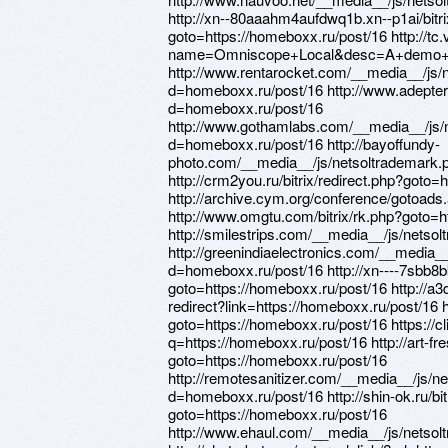
http://xn--80aaahm4aufdwq1b.xn--p1ai/bitri
goto=https://homeboxx.ru/post/16 http://tc.
name=Omniscope+Local&desc=A+demo+of+h
http://www.rentarocket.com/__media__/js/
d=homeboxx.ru/post/16 http://www.adepter
d=homeboxx.ru/post/16
http://www.gothamlabs.com/__media__/js/
d=homeboxx.ru/post/16 http://bayoffundy-
photo.com/__media__/js/netsoltrademark
http://crm2you.ru/bitrix/redirect.php?goto=
http://archive.cym.org/conference/gotoads
http://www.omgtu.com/bitrix/rk.php?goto=h
http://smilestrips.com/__media__/js/nets
http://greenindiaelectronics.com/__media_
d=homeboxx.ru/post/16 http://xn----7sbb8bk
goto=https://homeboxx.ru/post/16 http://a3
redirect?link=https://homeboxx.ru/post/16 htt
goto=https://homeboxx.ru/post/16 https://cl
q=https://homeboxx.ru/post/16 http://art-fre
goto=https://homeboxx.ru/post/16
http://remotesanitizer.com/__media__/js/n
d=homeboxx.ru/post/16 http://shin-ok.ru/bit
goto=https://homeboxx.ru/post/16
http://www.ehaul.com/__media__/js/netso