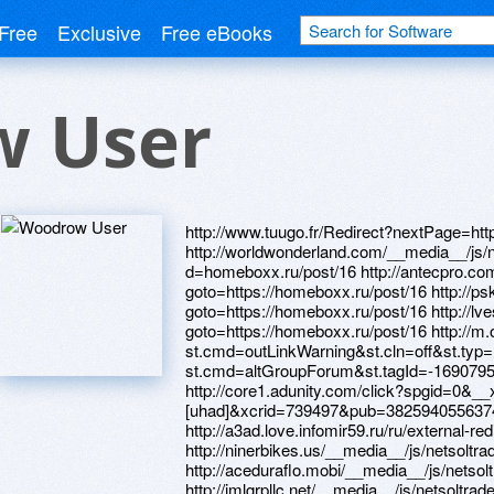
Free
Exclusive
Free eBooks
 User
http://www.tuugo.fr/Redirect?nextPage=htt
http://worldwonderland.com/__media__/js/
d=homeboxx.ru/post/16 http://antecpro.com/
goto=https://homeboxx.ru/post/16 http://psk-
goto=https://homeboxx.ru/post/16 http://lvest
goto=https://homeboxx.ru/post/16 http://m.
st.cmd=outLinkWarning&st.cln=off&st.typ=l
st.cmd=altGroupForum&st.tagId=-169079
http://core1.adunity.com/click?spgid=0&_
[uhad]&xcrid=739497&pub=3825940556374
http://a3ad.love.infomir59.ru/ru/external-re
http://ninerbikes.us/__media__/js/netsol
http://aceduraflo.mobi/__media__/js/nets
http://imlgrpllc.net/__media__/js/netsolt