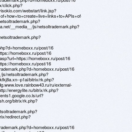
x/click.php?
visokio.com/webstart/link.jsp?
ow+to+create+live+links+to+APIs+of+digital+information&open=h
netsoltrademark.php?
a.net/__media__/js/netsoltrademark.php?
netsoltrademark.php?
.php?d=homeboxx.ru/post/16
https://homeboxx.ru/post/16
.asp?url=https://homeboxx.ru/post/16
ttps://homeboxx.ru/post/16
oltrademark.php?d=homeboxx.ru/post/16
_/js/netsoltrademark.php?
fkj8a.xn--p1ai/bitrix/rk.php?
dg.www.love.rainbow43.ru/ru/external-
p://energylite.ru/bitrix/rk.php?
ients1.google.co.ls/url?
sh.org/bitrix/rk.php?
etsoltrademark.php?
rix/redirect.php?
ltrademark.php?d=homeboxx.ru/post/16