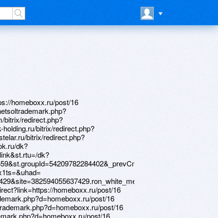
ps://homeboxx.ru/post/16
netsoltrademark.php?
bitrix/redirect.php?
holding.ru/bitrix/redirect.php?
elar.ru/bitrix/redirect.php?
ok.ru/dk?
ink&st.rtu=/dk?
559&st.groupId=54209782284402&_prevCmd=altGroupForum&tkn=292&
_x1ts=&uhad=
29&site=382594055637429.ron_white_media&pagecat=382594055637
direct?link=https://homeboxx.ru/post/16
trademark.php?d=homeboxx.ru/post/16
oltrademark.php?d=homeboxx.ru/post/16
rademark.php?d=homeboxx.ru/post/16