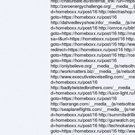
http://chaturbate.eu/external_link/?url=htt
http://zeroenergychallenge.org/__media__/
d=homeboxx.ru/post/16 http://electrashop.ru
goto=https://homeboxx.ru/post/16
http://dahvedlevyshow.info/__media__/js/n
d=homeboxx.ru/post/16 http://omrce.ru/bitr
goto=https://homeboxx.ru/post/16 http://m
sa=t&url=https://homeboxx.ru/post/16 http:
goto=https://homeboxx.ru/post/16 http://www
redirect=https://homeboxx.ru/post/16 http:/
goto=https://homeboxx.ru/post/16 http://rosd
goto=https://homeboxx.ru/post/16
http://onlybelieve.org/__media__/js/nets
http://workmatters.biz/__media__/js/nets
http://www.executivelevelselling.com/__me
d=homeboxx.ru/post/16
http://badlytwistedbrothers.com/__media__
d=homeboxx.ru/post/16 http://luxor-light.ru/b
goto=https://homeboxx.ru/post/16
http://laorange.com/__media__/js/netsolt
http://seaplaneflights.com/__media__/js/n
d=homeboxx.ru/post/16 http://summitsdrill
d=homeboxx.ru/post/16 http://gunwatch.or
d=homeboxx.ru/post/16 http://technokaravan
goto=https://homeboxx.ru/post/16 http://