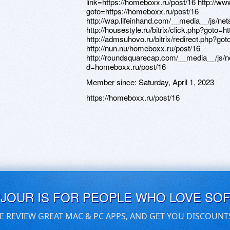
link=https://homeboxx.ru/post/16 http://www.
goto=https://homeboxx.ru/post/16
http://wap.lifeinhand.com/__media__/js/n
http://housestyle.ru/bitrix/click.php?goto=
http://admsuhovo.ru/bitrix/redirect.php?go
http://nun.nu/homeboxx.ru/post/16
http://roundsquarecap.com/__media__/js/n
d=homeboxx.ru/post/16
Member since:
Saturday, April 1, 2023
https://homeboxx.ru/post/16
UJOUR IS FOR PEOPLE WHO LOVE SO
E REVIEW GREAT MAC & PC APPS, AND GET YOU DISCOUNT