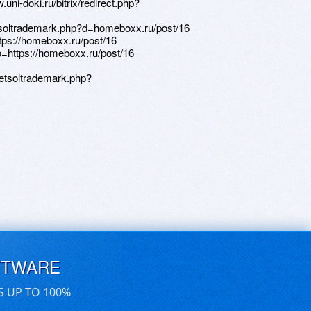
uni-doki.ru/bitrix/redirect.php?
etsoltrademark.php?d=homeboxx.ru/post/16
https://homeboxx.ru/post/16
to=https://homeboxx.ru/post/16
etsoltrademark.php?
FTWARE
S UP TO 100%