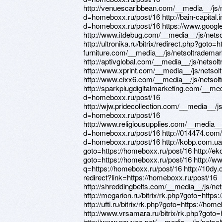
http://venuescaribbean.com/__media__/js/
d=homeboxx.ru/post/16 http://bain-capital.
d=homeboxx.ru/post/16 https://www.google
http://www.itdebug.com/__media__/js/net
http://ultronika.ru/bitrix/redirect.php?goto=
furniture.com/__media__/js/netsoltradem
http://aptivglobal.com/__media__/js/nets
http://www.xprint.com/__media__/js/nets
http://www.cixx6.com/__media__/js/netso
http://sparkplugdigitalmarketing.com/__me
d=homeboxx.ru/post/16
http://wjw.pridecollection.com/__media__/
d=homeboxx.ru/post/16
http://www.religiousupplies.com/__media__
d=homeboxx.ru/post/16 http://014474.com
d=homeboxx.ru/post/16 http://kobp.com.ua/
goto=https://homeboxx.ru/post/16 http://ek
goto=https://homeboxx.ru/post/16 http://ww
q=https://homeboxx.ru/post/16 http://10dy.o
redirect?link=https://homeboxx.ru/post/16
http://shreddingbelts.com/__media__/js/n
http://megarion.ru/bitrix/rk.php?goto=https
http://ufti.ru/bitrix/rk.php?goto=https://hom
http://www.vrsamara.ru/bitrix/rk.php?goto=
http://www.nauvoo.net/__media__/js/nets