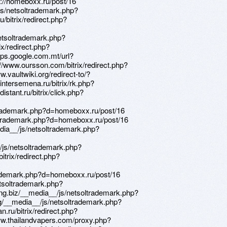
ps://homeboxx.ru/post/16
js/netsoltrademark.php?
/bitrix/redirect.php?
etsoltrademark.php?
ix/redirect.php?
aps.google.com.mt/url?
//www.oursson.com/bitrix/redirect.php?
.vaultwiki.org/redirect-to/?
/intersemena.ru/bitrix/rk.php?
istant.ru/bitrix/click.php?
oltrademark.php?d=homeboxx.ru/post/16
oltrademark.php?d=homeboxx.ru/post/16
dia__/js/netsoltrademark.php?
/js/netsoltrademark.php?
itrix/redirect.php?
rademark.php?d=homeboxx.ru/post/16
etsoltrademark.php?
ing.biz/__media__/js/netsoltrademark.php?
g/__media__/js/netsoltrademark.php?
.ru/bitrix/redirect.php?
www.thailandvapers.com/proxy.php?