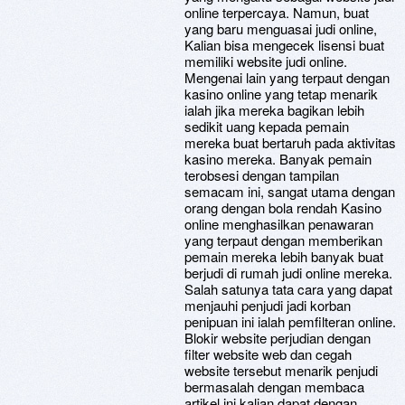
online terpercaya. Namun, buat
yang baru menguasai judi online,
Kalian bisa mengecek lisensi buat
memiliki website judi online.
Mengenai lain yang terpaut dengan
kasino online yang tetap menarik
ialah jika mereka bagikan lebih
sedikit uang kepada pemain
mereka buat bertaruh pada aktivitas
kasino mereka. Banyak pemain
terobsesi dengan tampilan
semacam ini, sangat utama dengan
orang dengan bola rendah Kasino
online menghasilkan penawaran
yang terpaut dengan memberikan
pemain mereka lebih banyak buat
berjudi di rumah judi online mereka.
Salah satunya tata cara yang dapat
menjauhi penjudi jadi korban
penipuan ini ialah pemfilteran online.
Blokir website perjudian dengan
filter website web dan cegah
website tersebut menarik penjudi
bermasalah dengan membaca
artikel ini kalian dapat dengan