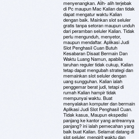
menyenangkan. Alih- alih terjebak
di Pc maupun Mac Kalian dan tidak
dapat mengatur waktu Kalian
dengan baik. Mainkan slot seluler
gratis tanpa setoran maupun unduh
dari peramban seluler Kalian. Tidak
perlu mengunduh, menyetor,
maupun mendaftar. Aplikasi Judi
Slot Penghasil Cuan Butuh
Kesabaran Disaat Bermain Dan
Waktu Luang Namun, apabila
taruhan reguler tidak cukup, Kalian
tetap dapat mengubah strategi dan
memainkan slot seluler dengan
uang sungguhan. Kalian ialah
penggemar berat judi, tetapi di
rumah Kalian hampir tidak
mempunyai waktu. Buat
menyalakan komputer dan bermain
Aplikasi Judi Slot Penghasil Cuan.
Tidak kasus, Maupun ekspedisi
panjang ke kantor yang antreannya
panjang? ini ialah pemecahan yang
baik buat Kalian. Selamat datang di
slot seluler, mengirit waktu dan