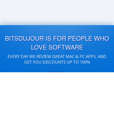
BITSDUJOUR IS FOR PEOPLE WHO
LOVE SOFTWARE
EVERY DAY WE REVIEW GREAT MAC & PC APPS, AND
GET YOU DISCOUNTS UP TO 100%
DEALS
Software Download Deals
Free Software Download
Popular Deals
Past Deals
About our Giveaways