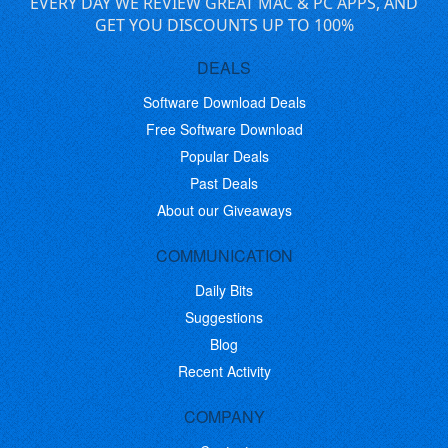
EVERY DAY WE REVIEW GREAT MAC & PC APPS, AND
GET YOU DISCOUNTS UP TO 100%
DEALS
Software Download Deals
Free Software Download
Popular Deals
Past Deals
About our Giveaways
COMMUNICATION
Daily Bits
Suggestions
Blog
Recent Activity
COMPANY