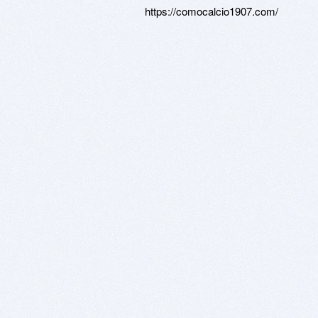
https://comocalcio1907.com/