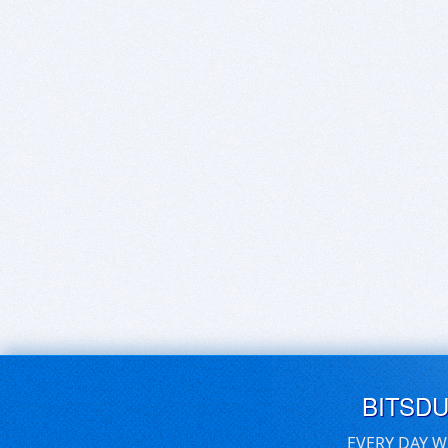
BITSD
EVERY DAY W