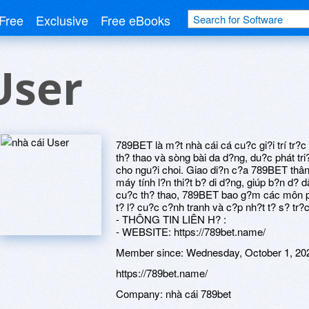
Free
Exclusive
Free eBooks
User
789BET là m?t nhà cái cá cu?c gi?i trí tr
th? thao và sòng bài da d?ng, du?c phát t
cho ngu?i choi. Giao di?n c?a 789BET thân th
máy tính l?n thi?t b? di d?ng, giúp b?n d? 
cu?c th? thao, 789BET bao g?m các môn ph
t? l? cu?c c?nh tranh và c?p nh?t t? s? tr?c
- THÔNG TIN LIÊN H? :
- WEBSITE: https://789bet.name/
Member since:
Wednesday, October 1, 20
https://789bet.name/
Company:
nhà cái 789bet