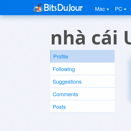
Mac
PC
nhà cái 
Profile
Following
Suggestions
Comments
Posts