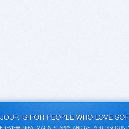
UJOUR IS FOR PEOPLE WHO LOVE SO
E REVIEW GREAT MAC & PC APPS, AND GET YOU DISCOUNT