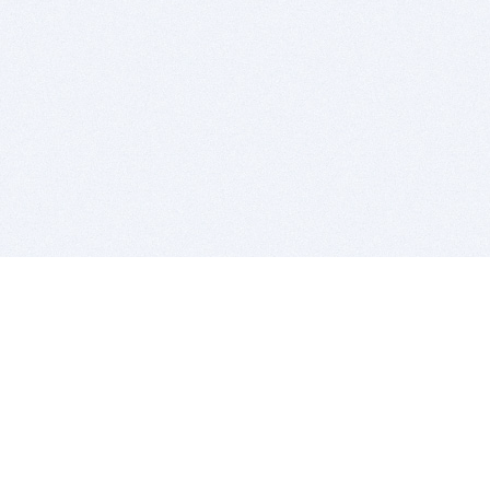
BITSDUJOUR IS FOR PEOPLE WHO
LOVE SOFTWARE