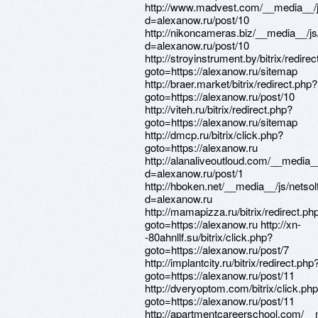
http://www.madvest.com/__media__/j
d=alexanow.ru/post/10
http://nikoncameras.biz/__media__/j
d=alexanow.ru/post/10
http://stroyinstrument.by/bitrix/redire
goto=https://alexanow.ru/sitemap
http://braer.market/bitrix/redirect.php?
goto=https://alexanow.ru/post/10
http://viteh.ru/bitrix/redirect.php?
goto=https://alexanow.ru/sitemap
http://dmcp.ru/bitrix/click.php?
goto=https://alexanow.ru
http://alanaliveoutloud.com/__media_
d=alexanow.ru/post/1
http://hboken.net/__media__/js/netso
d=alexanow.ru
http://mamapizza.ru/bitrix/redirect.ph
goto=https://alexanow.ru http://xn-
-80ahnllf.su/bitrix/click.php?
goto=https://alexanow.ru/post/7
http://implantcity.ru/bitrix/redirect.php
goto=https://alexanow.ru/post/11
http://dveryoptom.com/bitrix/click.ph
goto=https://alexanow.ru/post/11
http://apartmentcareerschool.com/__