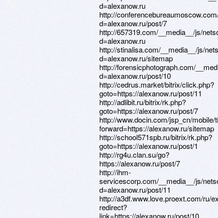
d=alexanow.ru
http://conferencebureaumoscow.com/
d=alexanow.ru/post/7
http://657319.com/__media__/js/nets
d=alexanow.ru
http://stinalisa.com/__media__/js/ne
d=alexanow.ru/sitemap
http://forensicphotograph.com/__med
d=alexanow.ru/post/10
http://cedrus.market/bitrix/click.php?
goto=https://alexanow.ru/post/11
http://adlibit.ru/bitrix/rk.php?
goto=https://alexanow.ru/post/7
http://www.docin.com/jsp_cn/mobile/t
forward=https://alexanow.ru/sitemap
http://school571spb.ru/bitrix/rk.php?
goto=https://alexanow.ru/post/1
http://rg4u.clan.su/go?
https://alexanow.ru/post/7
http://ihm-
servicescorp.com/__media__/js/nets
d=alexanow.ru/post/11
http://a3df.www.love.proext.com/ru/ex
redirect?
link=https://alexanow.ru/post/10