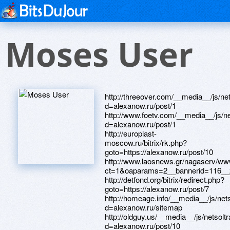
Moses User
http://threeover.com/__media__/js/n
d=alexanow.ru/post/1
http://www.foetv.com/__media__/js/n
d=alexanow.ru/post/1
http://europlast-
moscow.ru/bitrix/rk.php?
goto=https://alexanow.ru/post/10
http://www.laosnews.gr/nagaserv/ww
ct=1&oaparams=2__bannerid=116__zo
http://detfond.org/bitrix/redirect.php?
goto=https://alexanow.ru/post/7
http://homeage.info/__media__/js/ne
d=alexanow.ru/sitemap
http://oldguy.us/__media__/js/netsol
d=alexanow.ru/post/10