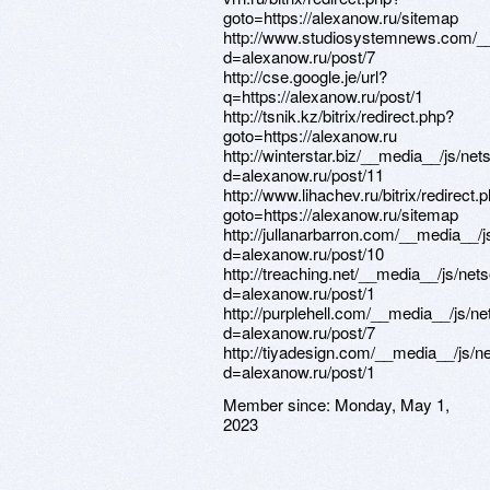
goto=https://alexanow.ru/sitemap
http://www.studiosystemnews.com/__
d=alexanow.ru/post/7
http://cse.google.je/url?
q=https://alexanow.ru/post/1
http://tsnik.kz/bitrix/redirect.php?
goto=https://alexanow.ru
http://winterstar.biz/__media__/js/ne
d=alexanow.ru/post/11
http://www.lihachev.ru/bitrix/redirect.
goto=https://alexanow.ru/sitemap
http://jullanarbarron.com/__media__/
d=alexanow.ru/post/10
http://treaching.net/__media__/js/ne
d=alexanow.ru/post/1
http://purplehell.com/__media__/js/n
d=alexanow.ru/post/7
http://tiyadesign.com/__media__/js/n
d=alexanow.ru/post/1
Member since:
Monday, May 1,
2023