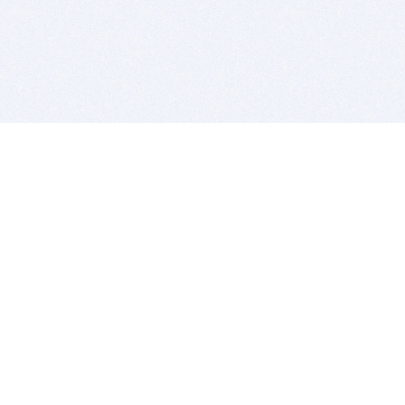
BITSDUJOUR IS FOR PEOPLE WHO
LOVE SOFTWARE
EVERY DAY WE REVIEW GREAT MAC & PC APPS, AND
GET YOU DISCOUNTS UP TO 100%
DEALS