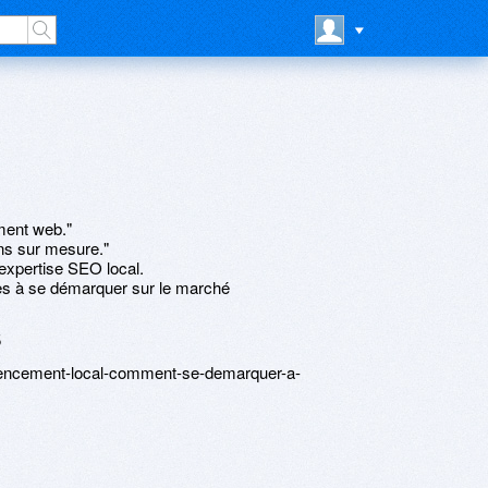
ment web."
ns sur mesure."
xpertise SEO local.
es à se démarquer sur le marché
5
erencement-local-comment-se-demarquer-a-