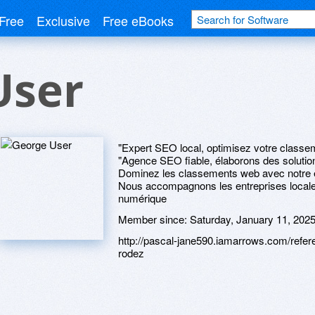
Free
Exclusive
Free eBooks
User
"Expert SEO local, optimisez votre classe
"Agence SEO fiable, élaborons des solutio
Dominez les classements web avec notre e
Nous accompagnons les entreprises local
numérique
Member since:
Saturday, January 11, 202
http://pascal-jane590.iamarrows.com/ref
rodez