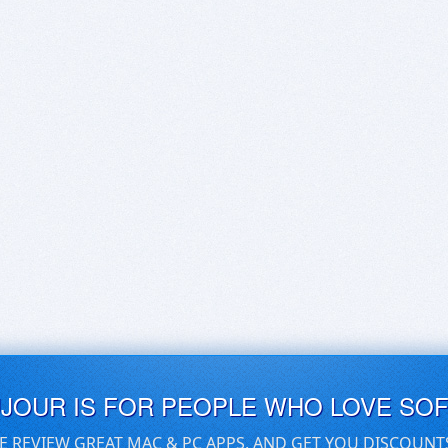
UJOUR IS FOR PEOPLE WHO LOVE SO
E REVIEW GREAT MAC & PC APPS, AND GET YOU DISCOUNT