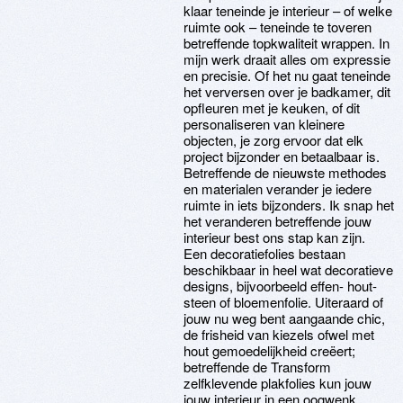
klaar teneinde je interieur – of welke
ruimte ook – teneinde te toveren
betreffende topkwaliteit wrappen. In
mijn werk draait alles om expressie
en precisie. Of het nu gaat teneinde
het verversen over je badkamer, dit
opfleuren met je keuken, of dit
personaliseren van kleinere
objecten, je zorg ervoor dat elk
project bijzonder en betaalbaar is.
Betreffende de nieuwste methodes
en materialen verander je iedere
ruimte in iets bijzonders. Ik snap het
het veranderen betreffende jouw
interieur best ons stap kan zijn.
Een decoratiefolies bestaan
beschikbaar in heel wat decoratieve
designs, bijvoorbeeld effen- hout-
steen of bloemenfolie. Uiteraard of
jouw nu weg bent aangaande chic,
de frisheid van kiezels ofwel met
hout gemoedelijkheid creëert;
betreffende de Transform
zelfklevende plakfolies kun jouw
jouw interieur in een oogwenk