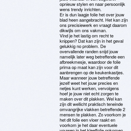
opnieuw stylen en naar persoonlijk
wens trendy inrichten.
Er is dun laagje folie het over jouw
blad heen aangebracht. Het kan zijn
ons precisiewerk en vraagt daarom
dikwijls om ons vakman.
Vind je het lastig om recht te
knippen? Dat kan zijn in het geval
gelukkig no problem. De
overvallende randen snijd jouw
namelijk later weg betreffende een
afbreekmesje, waardoor de folie
prima op maat kan zijn voor dit
aanbrengen op de keukenkastjes.
Maar wanneer jouw betreffende
jezelf weet het jouw precies en
netjes kunt werken, vervolgens
hoef je jouw niet echt zorgen te
maken over dit plakken. Wel kan
zijn dit wellicht praktisch teneinde
omvangrijke vlakken betreffende 2
mensen te plakken. Zo voorkom je
het dit folie een vloer raakt en
voorkom je het daar eventuele
vouwen in het kleeffolie opkomen.