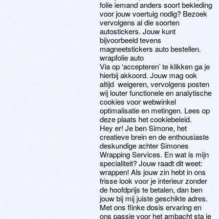
folie iemand anders soort bekleding
voor jouw voertuig nodig? Bezoek
vervolgens al die soorten
autostickers. Jouw kunt
bijvoorbeeld tevens
magneetstickers auto bestellen.
wrapfolie auto
Via op ‘accepteren’ te klikken ga je
hierbij akkoord. Jouw mag ook
altijd weigeren, vervolgens posten
wij louter functionele en analytische
cookies voor webwinkel
optimalisatie en metingen. Lees op
deze plaats het cookiebeleid.
Hey er! Je ben Simone, het
creatieve brein en de enthousiaste
deskundige achter Simones
Wrapping Services. En wat is mijn
specialiteit? Jouw raadt dit weet:
wrappen! Als jouw zin hebt in ons
frisse look voor je interieur zonder
de hoofdprijs te betalen, dan ben
jouw bij mij juiste geschikte adres.
Met ons flinke dosis ervaring en
ons passie voor het ambacht sta je