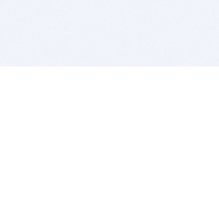
BITSDUJOUR IS FOR PEOPLE WHO
LOVE SOFTWARE
EVERY DAY WE REVIEW GREAT MAC & PC APPS, AND
GET YOU DISCOUNTS UP TO 100%
DEALS