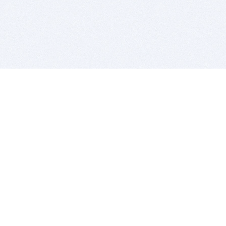
BITSDUJOUR IS FOR PEOPLE WHO
LOVE SOFTWARE
EVERY DAY WE REVIEW GREAT MAC & PC APPS, AND
GET YOU DISCOUNTS UP TO 100%
DEALS