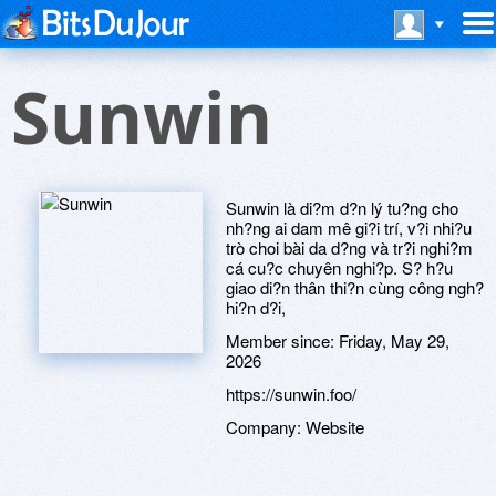
Sunwin
Sunwin là di?m d?n lý tu?ng cho
nh?ng ai dam mê gi?i trí, v?i nhi?u
trò choi bài da d?ng và tr?i nghi?m
cá cu?c chuyên nghi?p. S? h?u
giao di?n thân thi?n cùng công ngh?
hi?n d?i,
Member since:
Friday, May 29,
2026
https://sunwin.foo/
Company:
Website