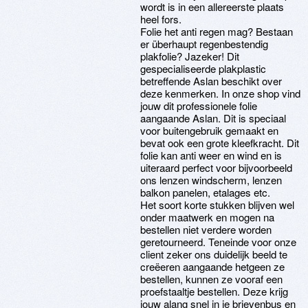
wordt is in een allereerste plaats
heel fors.
Folie het anti regen mag? Bestaan
er überhaupt regenbestendig
plakfolie? Jazeker! Dit
gespecialiseerde plakplastic
betreffende Aslan beschikt over
deze kenmerken. In onze shop vind
jouw dit professionele folie
aangaande Aslan. Dit is speciaal
voor buitengebruik gemaakt en
bevat ook een grote kleefkracht. Dit
folie kan anti weer en wind en is
uiteraard perfect voor bijvoorbeeld
ons lenzen windscherm, lenzen
balkon panelen, etalages etc.
Het soort korte stukken blijven wel
onder maatwerk en mogen na
bestellen niet verdere worden
geretourneerd. Teneinde voor onze
client zeker ons duidelijk beeld te
creëeren aangaande hetgeen ze
bestellen, kunnen ze vooraf een
proefstaaltje bestellen. Deze krijg
jouw alang snel in je brievenbus en