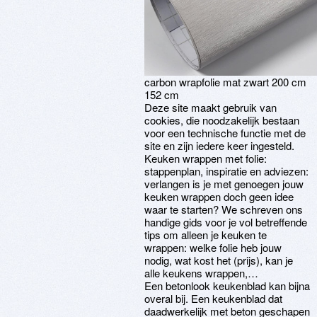
carbon wrapfolie mat zwart 200 cm
152 cm
Deze site maakt gebruik van
cookies, die noodzakelijk bestaan
voor een technische functie met de
site en zijn iedere keer ingesteld.
Keuken wrappen met folie:
stappenplan, inspiratie en adviezen:
verlangen is je met genoegen jouw
keuken wrappen doch geen idee
waar te starten? We schreven ons
handige gids voor je vol betreffende
tips om alleen je keuken te
wrappen: welke folie heb jouw
nodig, wat kost het (prijs), kan je
alle keukens wrappen,…
Een betonlook keukenblad kan bijna
overal bij. Een keukenblad dat
daadwerkelijk met beton geschapen