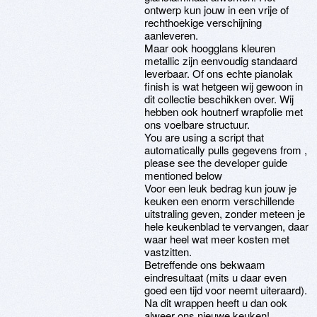
ontwerp kun jouw in een vrije of
rechthoekige verschijning
aanleveren.
Maar ook hoogglans kleuren
metallic zijn eenvoudig standaard
leverbaar. Of ons echte pianolak
finish is wat hetgeen wij gewoon in
dit collectie beschikken over. Wij
hebben ook houtnerf wrapfolie met
ons voelbare structuur.
You are using a script that
automatically pulls gegevens from ,
please see the developer guide
mentioned below
Voor een leuk bedrag kun jouw je
keuken een enorm verschillende
uitstraling geven, zonder meteen je
hele keukenblad te vervangen, daar
waar heel wat meer kosten met
vastzitten.
Betreffende ons bekwaam
eindresultaat (mits u daar even
goed een tijd voor neemt uiteraard).
Na dit wrappen heeft u dan ook
alweer ons nieuwe keuken!