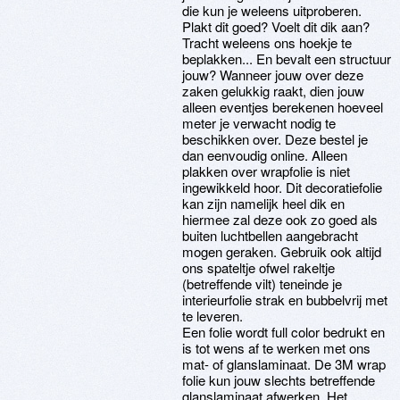
die kun je weleens uitproberen.
Plakt dit goed? Voelt dit dik aan?
Tracht weleens ons hoekje te
beplakken... En bevalt een structuur
jouw? Wanneer jouw over deze
zaken gelukkig raakt, dien jouw
alleen eventjes berekenen hoeveel
meter je verwacht nodig te
beschikken over. Deze bestel je
dan eenvoudig online. Alleen
plakken over wrapfolie is niet
ingewikkeld hoor. Dit decoratiefolie
kan zijn namelijk heel dik en
hiermee zal deze ook zo goed als
buiten luchtbellen aangebracht
mogen geraken. Gebruik ook altijd
ons spateltje ofwel rakeltje
(betreffende vilt) teneinde je
interieurfolie strak en bubbelvrij met
te leveren.
Een folie wordt full color bedrukt en
is tot wens af te werken met ons
mat- of glanslaminaat. De 3M wrap
folie kun jouw slechts betreffende
glanslaminaat afwerken. Het