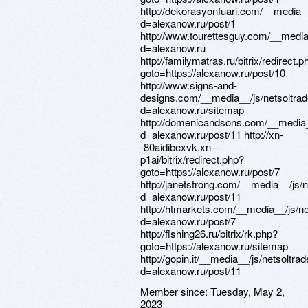
http://dekorasyonfuari.com/__media_
d=alexanow.ru/post/1
http://www.tourettesguy.com/__media
d=alexanow.ru
http://familymatras.ru/bitrix/redirect.p
goto=https://alexanow.ru/post/10
http://www.signs-and-
designs.com/__media__/js/netsoltra
d=alexanow.ru/sitemap
http://domenicandsons.com/__media_
d=alexanow.ru/post/11 http://xn-
-80aidibexvk.xn--
p1ai/bitrix/redirect.php?
goto=https://alexanow.ru/post/7
http://janetstrong.com/__media__/js/
d=alexanow.ru/post/11
http://htmarkets.com/__media__/js/n
d=alexanow.ru/post/7
http://fishing26.ru/bitrix/rk.php?
goto=https://alexanow.ru/sitemap
http://gopin.it/__media__/js/netsoltr
d=alexanow.ru/post/11
Member since:
Tuesday, May 2,
2023