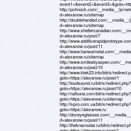
event1=&event2=&event3=&goto=https
http://pchnock.com/__media__/js/net
d=alexanow.ru/sitemap
http://doublehanded.com/__media__/j
d=alexanow.ru/sitemap
http://www.sheltercanadian.com/__me
d=alexanow.ru/post/7
http://www.additiverapidprototype.c
d=alexanow.ru/post/11
http://www.hanwametal.com/__media_
d=alexanow.ru/sitemap
http://www.smilesbyaspen.com/__med
d=alexanow.ru/post/10
http://www.ktek23.info/bitrix/redirect.
goto=https://alexanow.ru/post/1
http://loudsound.ru/bitrix/redirect.php?
goto=https://alexanow.ru/post/10
http://naftusia.com/bitrix/redirect.php?
goto=https://alexanow.ru/sitemap
http://lvpro.com.ua/bitrix/redirect.php
goto=https://alexanow.ru
http://doceyeglasses.com/__media__
d=alexanow.ru/post/11
http://thekrasnodar.ru/bitrix/redirect.p
goto=https://alexanow.ru/post/1