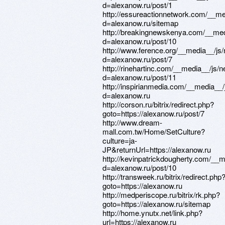
d=alexanow.ru/post/1
http://essureactionnetwork.com/__me
d=alexanow.ru/sitemap
http://breakingnewskenya.com/__med
d=alexanow.ru/post/10
http://www.ference.org/__media__/js
d=alexanow.ru/post/7
http://rinehartinc.com/__media__/js/
d=alexanow.ru/post/11
http://inspirianmedia.com/__media__
d=alexanow.ru
http://corson.ru/bitrix/redirect.php?
goto=https://alexanow.ru/post/7
http://www.dream-
mall.com.tw/Home/SetCulture?
culture=ja-
JP&returnUrl=https://alexanow.ru
http://kevinpatrickdougherty.com/__
d=alexanow.ru/post/10
http://transweek.ru/bitrix/redirect.php
goto=https://alexanow.ru
http://medperiscope.ru/bitrix/rk.php?
goto=https://alexanow.ru/sitemap
http://home.ynutx.net/link.php?
url=https://alexanow.ru