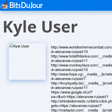
Kyle User
http://www.worldextremecombat.com/
d=alexanow.ru/post/10
http://www.hotelthilanka.com/__medi
d=alexanow.ru/post/11
http://www.monkeyface.com/__media_
d=alexanow.ru/post/10
http://www.hope.vg/__media__/js/net
d=alexanow.ru/post/7
http://4myloyalty.biz/__media__/js/n
d=alexanow.ru/post/11
https://www.google.nl/url?
sa=t&url=https://alexanow.ru/post/1
http://shindodomestic.ru/bitrix/click.p
goto=https://alexanow.ru/post/7
http://mwtaylor.com/__media__/js/ne