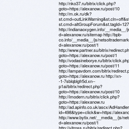
http://nko37.ru/bitrix/click.php?
goto=https://alexanow.ru/post/10
http://m.ok.ru/dk?
st.cmd=outLinkWarning&st.cln=off&st
st.cmd=altGroupForum&st.tagId=127
http://indianaoxygen.info/__media__/
d=alexanow.ru/sitemap http://bpb-
co.info/__media__/js/netsoltrademar
d=alexanow.ru/post/1
http://www.partner.su/bitrix/redirect.p
goto=https://alexanow.ru/post/1
http://vodasineborye.ru/bitrix/click.ph
goto=https://alexanow.ru/post/11
http://lampavdom.com/bitrix/redirect.
goto=https://alexanow.ru http://xn-
-1-7sblqblgfr5d.xn--
p1ai/bitrix/redirect.php?
goto=https://alexanow.ru/post/10
http://imodern.ru/bitrix/click.php?
goto=https://alexanow.ru
http://ad.apinfo.co.uk/ascx/AdHandle
id=498&type=click&w=https://alexano
http://www.bytix.net/__media__/js/ne
d=alexanow.ru/post/1
http://vitross.ru/bitrix/redirect.php?