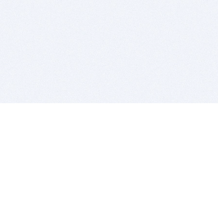
BITSDUJOUR IS FOR PEOPLE WHO
LOVE SOFTWARE
EVERY DAY WE REVIEW GREAT MAC & PC APPS, AND