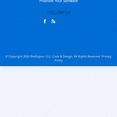
Promote Your Software
FOLLOW US
© Copyright 2026 BitsDuJour LLC. Code & Design. All Rights Reserved.
Privacy
Policy