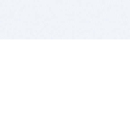
BITSDUJOUR IS FOR PEOPLE WHO
LOVE SOFTWARE
EVERY DAY WE REVIEW GREAT MAC & PC APPS, AND
GET YOU DISCOUNTS UP TO 100%
DEALS