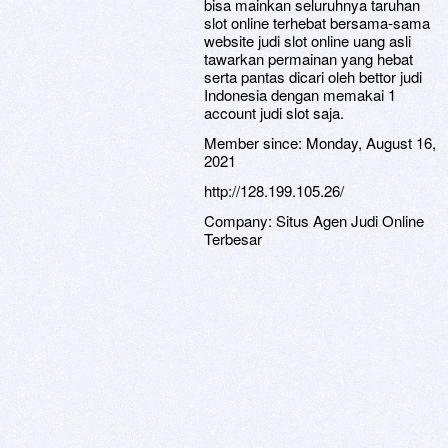
bisa mainkan seluruhnya taruhan
slot online terhebat bersama-sama
website judi slot online uang asli
tawarkan permainan yang hebat
serta pantas dicari oleh bettor judi
Indonesia dengan memakai 1
account judi slot saja.
Member since:
Monday, August 16,
2021
http://128.199.105.26/
Company:
Situs Agen Judi Online
Terbesar