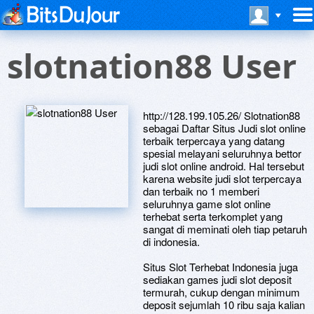
slotnation88 User
http://128.199.105.26/ Slotnation88
sebagai Daftar Situs Judi slot online
terbaik terpercaya yang datang
spesial melayani seluruhnya bettor
judi slot online android. Hal tersebut
karena website judi slot terpercaya
dan terbaik no 1 memberi
seluruhnya game slot online
terhebat serta terkomplet yang
sangat di meminati oleh tiap petaruh
di indonesia.
Situs Slot Terhebat Indonesia juga
sediakan games judi slot deposit
termurah, cukup dengan minimum
deposit sejumlah 10 ribu saja kalian