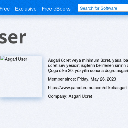
Free
Exclusive
Free eBooks
ser
Asgari ücret veya minimum ücret, yasal ba
ücret seviyesidir; isçilerin belirlenen sinirin
Çogu ülke 20. yüzyilin sonuna dogru asgar
Member since:
Friday, May 26, 2023
https://www.paradurumu.com/etiket/asgari-
Company:
Asgari Ücret