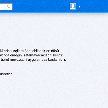
kimdan isçilere ödenebilecek en düsük
 altinda emegini satamayacaklarini belirtir.
i ücret mevzuatini uygulamaya baslamistir.
ucretler