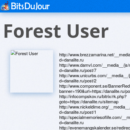
Forest User
http://www.brezzamarina.net/__media
d=danalite.ru
http://www.damvl.com/__media__/js/
d=danalite.ru/post/7
http://www.unicurbs.com/__media__/
d=danalite.ru/post/2
http://www.component.se/BannerRedi
banner=190&url=https://danalite.ru/po
http://infocompskov.ru/bitrix/rk.php?
goto=https://danalite.ru/sitemap
http://www.nickeldime.org/__media__
d=danalite.ru/post/1
http://specialmemoriesoflife.com/__
d=danalite.ru
http://evenemangskalender.se/redirec