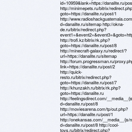
id=10959&lank=https://danalite.ru/pos
http://minimepets.ru/bitrix/redirect.ph
goto=https://danalite.ru/post/1
http://www.radioshackguatemala.com
d=danalite.ru/sitemap http://okna-
de.ru/bitrix/redirect.php?
event1=&event2=&event3=&goto=https:
http://trofi.kz/bitrix/rk.php?
goto=https://danalite.ru/post/8
http://minecraft-galaxy.ru/redirect/?
url=https://danalite.ru/sitemap
http://forum.progressman.ru/proxy.p
link=https://danalite.ru/post/2
http://quick-
resto.ru/bitrix/redirect.php?
goto=https://danalite.ru/post/7
http://khunzakh.ru/bitrix/rk.php?
goto=https://danalite.ru
http://feelingsdirect.com/__media__/
d=danalite.ru/post/8
http://moviesarena.com/tp/out.php?
url=https://danalite.ru/post/1
http://onekansas.com/__media__/js/
d=danalite.ru/post/8 http://cool-
toys.ru/bitrix/redirect.php?