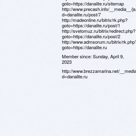
goto=https://danalite.ru/sitemap
http://www.precash.info/__media__/j
d=danalite.ru/post/7
http://madeonline.ru/bitrix/rk.php?
goto=https://danalite.ru/post/1
http://svetomuz.ru/bitrix/redirect.php?
goto=https://danalite.ru/post/2
http://www.admsorum.ru/bitrix/rk.php
goto=https://danalite.ru
Member since:
Sunday, April 9,
2023
http://www.brezzamarina.net/__media
d=danalite.ru