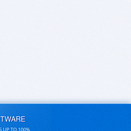
FTWARE
S UP TO 100%