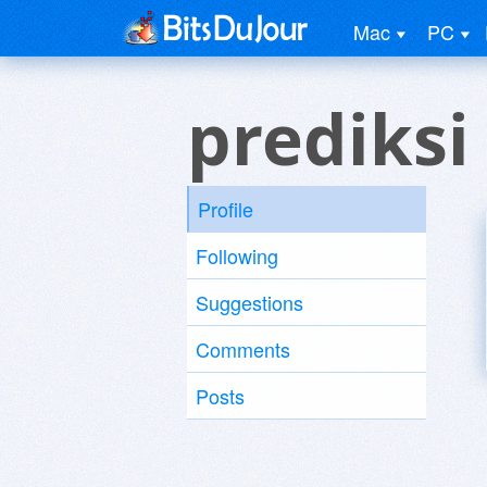
Mac
PC
prediksi
Profile
Following
Suggestions
Comments
Posts