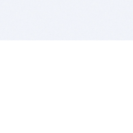
BITSDUJOUR IS FOR PEOPLE WHO
LOVE SOFTWARE
EVERY DAY WE REVIEW GREAT MAC & PC APPS, AND
GET YOU DISCOUNTS UP TO 100%
DEALS