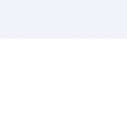
BITSDUJOUR IS FOR PEOPLE WHO
LOVE SOFTWARE
EVERY DAY WE REVIEW GREAT MAC & PC APPS, AND
GET YOU DISCOUNTS UP TO 100%
DEALS