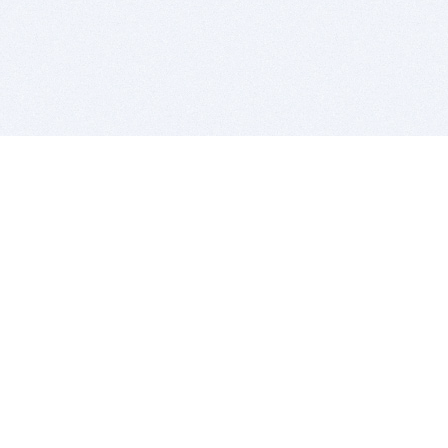
BITSDUJOUR IS FOR PEOPLE WHO
LOVE SOFTWARE
EVERY DAY WE REVIEW GREAT MAC & PC APPS, AND
GET YOU DISCOUNTS UP TO 100%
DEALS