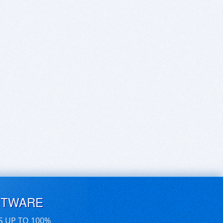
FTWARE
S UP TO 100%