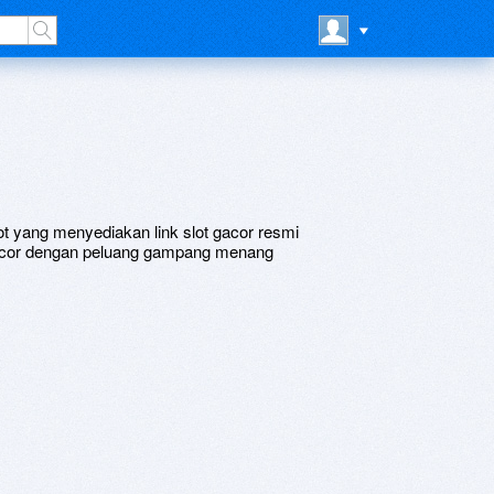
ot yang menyediakan link slot gacor resmi
gacor dengan peluang gampang menang