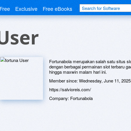
Free
Exclusive
Free eBooks
User
Fortunabola merupakan salah satu situs sl
dengan berbagai permainan slot terbaru 
hingga maxwin malam hari ini.
Member since:
Wednesday, June 11, 2025
https://salvioreis.com/
Company:
Fortunabola