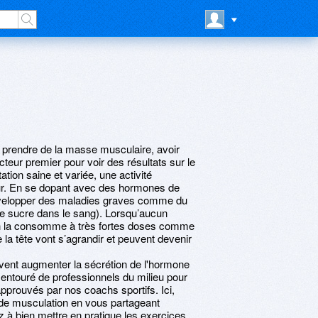
de prendre de la masse musculaire, avoir
cteur premier pour voir des résultats sur le
ation saine et variée, une activité
eur. En se dopant avec des hormones de
développer des maladies graves comme du
de sucre dans le sang). Lorsqu’aucun
on la consomme à très fortes doses comme
e la tête vont s’agrandir et peuvent devenir
ent augmenter la sécrétion de l'hormone
entouré de professionnels du milieu pour
pprouvés par nos coachs sportifs. Ici,
 de musculation en vous partageant
z à bien mettre en pratique les exercices