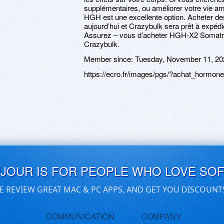
supplémentaires, ou améliorer votre vie a
HGH est une excellente option. Acheter 
aujourd’hui et Crazybulk sera prêt à expéd
Assurez – vous d’acheter HGH-X2 Somatrop
Crazybulk.
Member since:
Tuesday, November 11, 20
https://ecro.fr/images/pgs/?achat_hormon
UJOUR IS FOR PEOPLE WHO LOVE SO
E REVIEW GREAT MAC & PC APPS, AND GET YOU DISCOUNT
COMMUNICATION
COMPANY