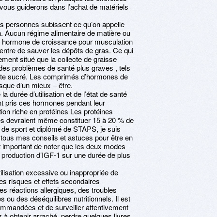
vous guiderons dans l’achat de matériels
es personnes subissent ce qu’on appelle
 Aucun régime alimentaire de matière ou
eter hormone de croissance pour musculation
 ventre de sauver les dépôts de gras. Ce qui
ement situé que la collecte de graisse
des problèmes de santé plus graves , tels
ète sucré. Les comprimés d’hormones de
sque d’un mieux – être.
a durée d’utilisation et de l’état de santé
nt pris ces hormones pendant leur
ion riche en protéines Les protéines
les devraient même constituer 15 à 20 % de
é de sport et diplômé de STAPS, je suis
e tous mes conseils et astuces pour être en
t important de noter que les deux modes
 production d’IGF-1 sur une durée de plus
tilisation excessive ou inappropriée de
s risques et effets secondaires
es réactions allergiques, des troubles
 ou des déséquilibres nutritionnels. Il est
ommandées et de surveiller attentivement
z à obtenir arraché, perdre quelques livres