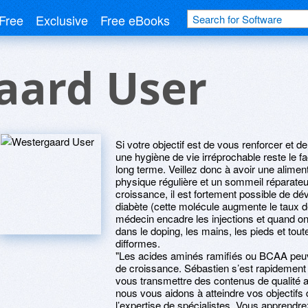
Free
Exclusive
Free eBooks
aard User
Si votre objectif est de vous renforcer et 
une hygiène de vie irréprochable reste le fa
long terme. Veillez donc à avoir une aliment
physique régulière et un sommeil réparat
croissance, il est fortement possible de 
diabète (cette molécule augmente le taux 
médecin encadre les injections et quand 
dans le doping, les mains, les pieds et tout
difformes.
"Les acides aminés ramifiés ou BCAA peuv
de croissance. Sébastien s’est rapidement 
vous transmettre des contenus de qualité a
nous vous aidons à atteindre vos objectifs
l’expertise de spécialistes. Vous apprendre