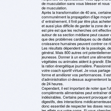
de musculation sans vous blesser et nous 
de musculation.
Après la transformation de 40 ans, certain
communément la propagation d’âge moyen.
d’ entraînement, il finit par être plus ach
et aussi plus difficile de garder la zone de
est pire est que les recherches ont effectiv
autour de sa section médiane peut causer 
que des problèmes cardiaques ou de diab
croissance humaines peuvent contrer ce ri
Les résultats dépendent de la posologie, de l
général. Mais 800 autres ont potentielleme
jeunesse. Donner à un enfant une alimentat
végétales ou animales aident à grandir. El
la ration énergétique journalière. Passionn
votre coach sportif virtuel. Je vous partag
forme et améliorer vos performances. Il es
d’administration ci-dessus augmenteront la
de 24 heures.
Cependant, il est important de noter que l'u
compléments alimentaires peut entraîner de
indésirables. Certains peuvent provoquer d
digestifs, des interactions médicamenteuses
donc essentiel de respecter les doses rec
les effets sur votre corps. Si vous cherche