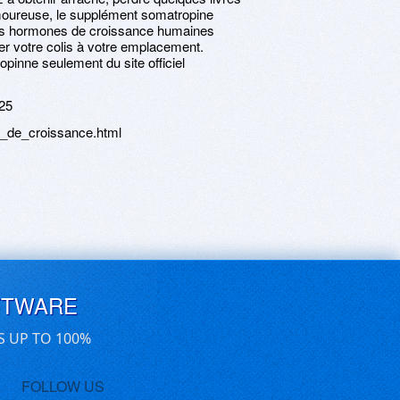
moureuse, le supplément somatropine
des hormones de croissance humaines
ier votre colis à votre emplacement.
inne seulement du site officiel
25
e_de_croissance.html
FTWARE
S UP TO 100%
FOLLOW US