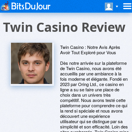
Twin Casino Review
Twin Casino : Notre Avis Après
Avoir Tout Exploré pour Vous
Dès notre arrivée sur la plateforme
de Twin Casino, nous avons été
accueillis par une ambiance à la
fois moderne et élégante. Fondé en
2023 par Oring Ltd., ce casino en
ligne a su se faire une place de
choix dans un univers très
compétitif. Nous avons testé cette
plateforme pour comprendre ce qui
la rend si spéciale et nous avons
découvert une expérience
utilisateur qui se distingue par sa
simplicité et son efficacité. Loin des
sites surchargés, Twin Casino mise