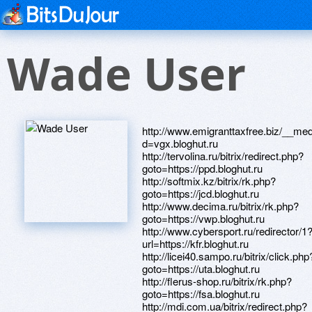
Wade User
http://www.emigranttaxfree.biz/__me
d=vgx.bloghut.ru
http://tervolina.ru/bitrix/redirect.php?
goto=https://ppd.bloghut.ru
http://softmix.kz/bitrix/rk.php?
goto=https://jcd.bloghut.ru
http://www.decima.ru/bitrix/rk.php?
goto=https://vwp.bloghut.ru
http://www.cybersport.ru/redirector/1
url=https://kfr.bloghut.ru
http://licei40.sampo.ru/bitrix/click.php
goto=https://uta.bloghut.ru
http://flerus-shop.ru/bitrix/rk.php?
goto=https://fsa.bloghut.ru
http://mdi.com.ua/bitrix/redirect.php?