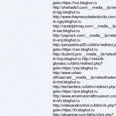
goto=https://rvs.bloghut.ru
http://shehadicf.com/__media__/js/n
d=tgy.bloghut.ru
http://www.thepressofatlanticcity.co
d=zgq.bloghut.ru
http://randolphmay.com/__media__/js
d=iae.bloghut.ru
http://yeprock.com/__media__/js/net
d=srq.bloghut.ru
http://perspektiva35.ru/bitrix/redirect
goto=https://cex.bloghut.ru
http://isubmit.pro/__media__/js/nets
d=hcp.bloghut.ru http://vestnik-
glonass.ru/bitrix/redirect.php?
goto=https://zey.bloghut.ru
http://www.urban-
offroad.net/__media__/js/netsoltrad
d=hrd.bloghut.ru
http://techwriters.ru/bitrix/redirect.php
goto=https://ave.bloghut.ru
http://www.americancraftmuseum.co
d=kfv.bloghut.ru
http://videoandcontrol.ru/bitrix/rk.php?
goto=https://fir.bloghut.ru
http://gkpartner.com/bitrix/click.php?