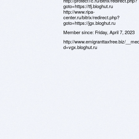
http://protect1c.ru/bitrix/redirect.php?
goto=https://tfj.bloghut.ru
http://www.ripa-
center.ru/bitrix/redirect.php?
goto=https://jgx.bloghut.ru
Member since:
Friday, April 7, 2023
http://www.emigranttaxfree.biz/__me
d=vgx.bloghut.ru