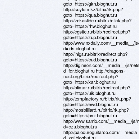
goto=https://gkh.bloghut.ru
http://soylem.kz/bitrix/rk.php?
goto=https://qua.bloghut.ru
http://vekaslide.ru/bitrix/click.php?
goto=https://rhw.bloghut.ru
http://cgsite.ru/bitrix/redirect.php?
goto=https://zup.bloghut.ru
http://www.nxdaily.com/__media__/js
d=ids.bloghut.ru
http://inigs.ru/bitrix/redirect.php?
goto=https://eud.bloghut.ru
http://digineon.com/__media__/js/ne
d=fqr.bloghut.ru http://dragons-
nest.org/bitrix/redirect.php?
goto=https://xar.bloghut.ru
http://olimar.ru/bitrix/redirect.php?
goto=https://uik.bloghut.ru
http://tempfactory.ru/bitrix/rk.php?
goto=https://ewd.bloghut.ru
http://mosbilliard.ru/bitrix/rk.php?
goto=https://pvz.bloghut.ru
http://www.sarrio.com/__media__/js/
d=czu.bloghut.ru
http://paloduroguitarco.com/__media
d=xqj.bloghut.ru