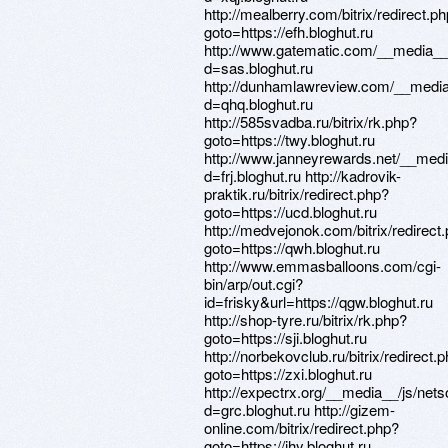
http://mealberry.com/bitrix/redirect.p
goto=https://efh.bloghut.ru
http://www.gatematic.com/__media__
d=sas.bloghut.ru
http://dunhamlawreview.com/__media
d=qhq.bloghut.ru
http://585svadba.ru/bitrix/rk.php?
goto=https://twy.bloghut.ru
http://www.janneyrewards.net/__medi
d=frj.bloghut.ru http://kadrovik-
praktik.ru/bitrix/redirect.php?
goto=https://ucd.bloghut.ru
http://medvejonok.com/bitrix/redirect
goto=https://qwh.bloghut.ru
http://www.emmasballoons.com/cgi-
bin/arp/out.cgi?
id=frisky&url=https://qgw.bloghut.ru
http://shop-tyre.ru/bitrix/rk.php?
goto=https://sji.bloghut.ru
http://norbekovclub.ru/bitrix/redirect.
goto=https://zxi.bloghut.ru
http://expectrx.org/__media__/js/net
d=grc.bloghut.ru http://gizem-
online.com/bitrix/redirect.php?
goto=https://jhy.bloghut.ru