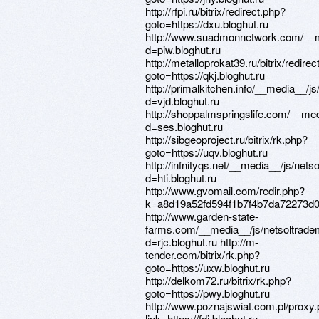
http://rfpi.ru/bitrix/redirect.php?
goto=https://dxu.bloghut.ru
http://www.suadmonnetwork.com/__m
d=piw.bloghut.ru
http://metalloprokat39.ru/bitrix/redire
goto=https://qkj.bloghut.ru
http://primalkitchen.info/__media__/j
d=vjd.bloghut.ru
http://shoppalmspringslife.com/__me
d=ses.bloghut.ru
http://sibgeoproject.ru/bitrix/rk.php?
goto=https://uqv.bloghut.ru
http://infnityqs.net/__media__/js/net
d=hti.bloghut.ru
http://www.gvomail.com/redir.php?
k=a8d19a52fd594f1b7f4b7da72273d0a0
http://www.garden-state-
farms.com/__media__/js/netsoltrade
d=rjc.bloghut.ru http://m-
tender.com/bitrix/rk.php?
goto=https://uxw.bloghut.ru
http://delkom72.ru/bitrix/rk.php?
goto=https://pwy.bloghut.ru
http://www.poznajswiat.com.pl/proxy
link=https://fdj.bloghut.ru