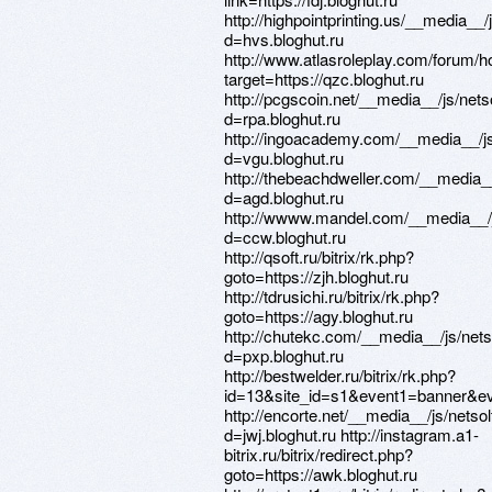
http://highpointprinting.us/__media__
d=hvs.bloghut.ru
http://www.atlasroleplay.com/forum/
target=https://qzc.bloghut.ru
http://pcgscoin.net/__media__/js/net
d=rpa.bloghut.ru
http://ingoacademy.com/__media__/j
d=vgu.bloghut.ru
http://thebeachdweller.com/__media_
d=agd.bloghut.ru
http://wwww.mandel.com/__media__/j
d=ccw.bloghut.ru
http://qsoft.ru/bitrix/rk.php?
goto=https://zjh.bloghut.ru
http://tdrusichi.ru/bitrix/rk.php?
goto=https://agy.bloghut.ru
http://chutekc.com/__media__/js/net
d=pxp.bloghut.ru
http://bestwelder.ru/bitrix/rk.php?
id=13&site_id=s1&event1=banner&eve
http://encorte.net/__media__/js/nets
d=jwj.bloghut.ru http://instagram.a1-
bitrix.ru/bitrix/redirect.php?
goto=https://awk.bloghut.ru