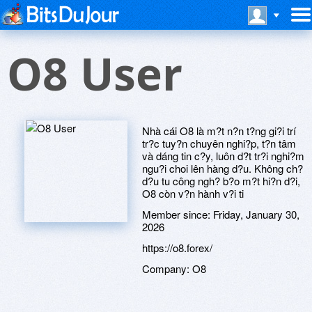
O8 User
Nhà cái O8 là m?t n?n t?ng gi?i trí
tr?c tuy?n chuyên nghi?p, t?n tâm
và dáng tin c?y, luôn d?t tr?i nghi?m
ngu?i choi lên hàng d?u. Không ch?
d?u tu công ngh? b?o m?t hi?n d?i,
O8 còn v?n hành v?i ti
Member since:
Friday, January 30,
2026
https://o8.forex/
Company:
O8