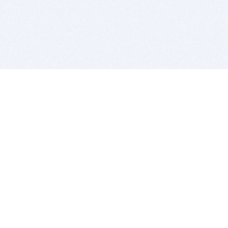
BITSDUJOUR IS FOR PEOPLE WHO
LOVE SOFTWARE
EVERY DAY WE REVIEW GREAT MAC & PC APPS, AND
GET YOU DISCOUNTS UP TO 100%
DEALS