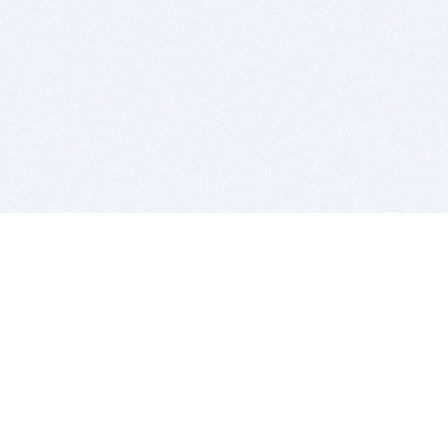
BITSDUJOUR IS FOR PEOPLE WHO
LOVE SOFTWARE
EVERY DAY WE REVIEW GREAT MAC & PC APPS, AND