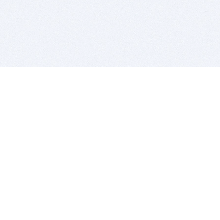
BITSDUJOUR IS FOR PEOPLE WHO
LOVE SOFTWARE
EVERY DAY WE REVIEW GREAT MAC & PC APPS, AND
GET YOU DISCOUNTS UP TO 100%
DEALS