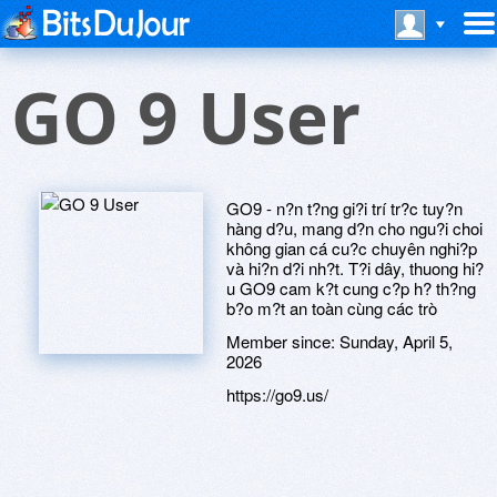
GO 9 User
GO9 - n?n t?ng gi?i trí tr?c tuy?n
hàng d?u, mang d?n cho ngu?i choi
không gian cá cu?c chuyên nghi?p
và hi?n d?i nh?t. T?i dây, thuong hi?
u GO9 cam k?t cung c?p h? th?ng
b?o m?t an toàn cùng các trò
Member since:
Sunday, April 5,
2026
https://go9.us/