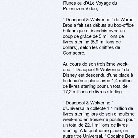
iTunes ou d’ALe Voyage du
Pèlerinzon Video,
“ Deadpool & Wolverine ” de Warner
Bros a fait ses débuts au box-office
britannique et irlandais avec un
coup de grâce de 5 millions de
livres sterling (5,9 millions de
dollars), selon les chiffres de
Comscore.
Au cours de son troisième week-
end, “ Deadpool & Wolverine ” de
Disney est descendu d'une place à
la deuxième place avec 1,4 million
de livres sterling pour un total de
17,2 millions de livres sterling.
“ Deadpool & Wolverine ”
d'Universal a collecté 1,1 million de
livres sterling lors de son cinquième
week-end en troisième position pour
un total de 22,1 millions de livres
sterling. À la quatrième place, un
autre titre Universal, “ Cocaine Bear