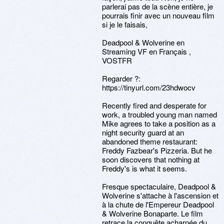
parlerai pas de la scène entière, je
pourrais finir avec un nouveau film
si je le faisais,
Deadpool & Wolverine en
Streaming VF en Français ,
VOSTFR
Regarder ?:
https://tinyurl.com/23hdwocv
Recently fired and desperate for
work, a troubled young man named
Mike agrees to take a position as a
night security guard at an
abandoned theme restaurant:
Freddy Fazbear's Pizzeria. But he
soon discovers that nothing at
Freddy's is what it seems.
Fresque spectaculaire, Deadpool &
Wolverine s'attache à l'ascension et
à la chute de l'Empereur Deadpool
& Wolverine Bonaparte. Le film
retrace la conquête acharnée du