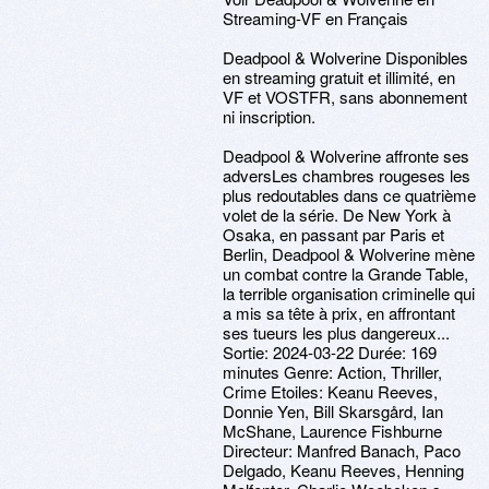
Streaming-VF en Français
Deadpool & Wolverine Disponibles
en streaming gratuit et illimité, en
VF et VOSTFR, sans abonnement
ni inscription.
Deadpool & Wolverine affronte ses
adversLes chambres rougeses les
plus redoutables dans ce quatrième
volet de la série. De New York à
Osaka, en passant par Paris et
Berlin, Deadpool & Wolverine mène
un combat contre la Grande Table,
la terrible organisation criminelle qui
a mis sa tête à prix, en affrontant
ses tueurs les plus dangereux...
Sortie: 2024-03-22 Durée: 169
minutes Genre: Action, Thriller,
Crime Etoiles: Keanu Reeves,
Donnie Yen, Bill Skarsgård, Ian
McShane, Laurence Fishburne
Directeur: Manfred Banach, Paco
Delgado, Keanu Reeves, Henning