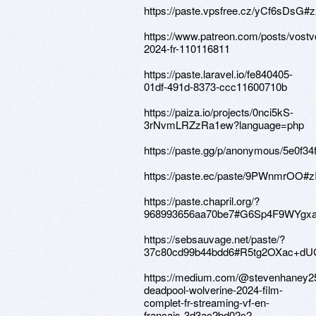
https://paste.vpsfree.cz/yCf6sDs
https://www.patreon.com/posts/vostvo
2024-fr-110116811
https://paste.laravel.io/fe840405-
01df-491d-8373-ccc11600710b
https://paiza.io/projects/0nci5kS-
3rNvmLRZzRa1ew?language=php
https://paste.gg/p/anonymous/5e0f
https://paste.ec/paste/9PWnmrOO
https://paste.chapril.org/?
968993656aa70be7#G6Sp4F9WYgx
https://sebsauvage.net/paste/?
37c80cd99b44bdd6#R5tg2OXac+d
https://medium.com/@stevenhaney25
deadpool-wolverine-2024-film-
complet-fr-streaming-vf-en-
francais-3d3ac2bd02c2