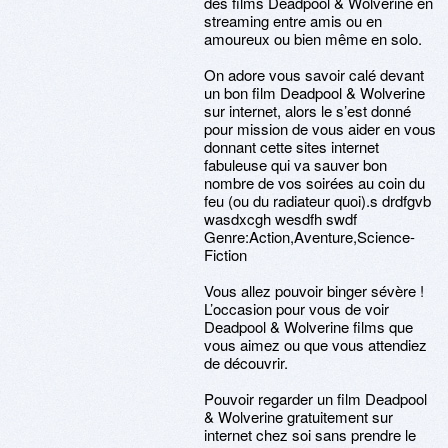
des films Deadpool & Wolverine en
streaming entre amis ou en
amoureux ou bien même en solo.
On adore vous savoir calé devant
un bon film Deadpool & Wolverine
sur internet, alors le s’est donné
pour mission de vous aider en vous
donnant cette sites internet
fabuleuse qui va sauver bon
nombre de vos soirées au coin du
feu (ou du radiateur quoi).s drdfgvb
wasdxcgh wesdfh swdf
Genre:Action,Aventure,Science-
Fiction
Vous allez pouvoir binger sévère !
L’occasion pour vous de voir
Deadpool & Wolverine films que
vous aimez ou que vous attendiez
de découvrir.
Pouvoir regarder un film Deadpool
& Wolverine gratuitement sur
internet chez soi sans prendre le