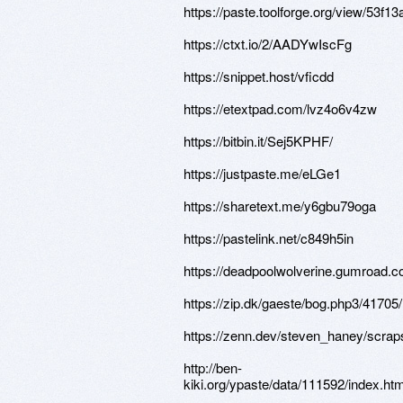
https://paste.toolforge.org/view/53f13
https://ctxt.io/2/AADYwIscFg
https://snippet.host/vficdd
https://etextpad.com/lvz4o6v4zw
https://bitbin.it/Sej5KPHF/
https://justpaste.me/eLGe1
https://sharetext.me/y6gbu79oga
https://pastelink.net/c849h5in
https://deadpoolwolverine.gumroad.c
https://zip.dk/gaeste/bog.php3/41705/
https://zenn.dev/steven_haney/scra
http://ben-
kiki.org/ypaste/data/111592/index.htm