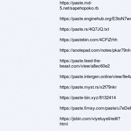
https://paste.md-
5.net/sapehopoko.rb
https://paste.enginehub.org/E3toN7
https://paste.rs/4Q7JQ.txt
https://pastebin.com/4CFiZrhh
https://anotepad.com/notes/pkar79nh
https://paste.feed-the-
beast.com/view/a8ec60e2
https://paste.intergen.online/view/9e
https://paste.myst.rs/x2f79nkr
https://paste-bin.xyz/8132414
https://paste.firnsy.com/paste/u7e
https://jsbin.com/viyetuyeli/edit?
html