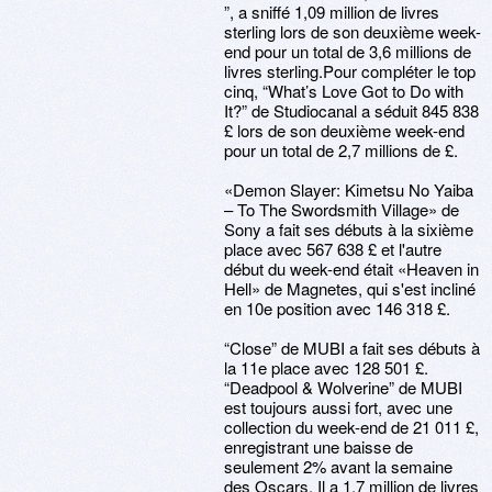
”, a sniffé 1,09 million de livres
sterling lors de son deuxième week-
end pour un total de 3,6 millions de
livres sterling.Pour compléter le top
cinq, “What’s Love Got to Do with
It?” de Studiocanal a séduit 845 838
£ lors de son deuxième week-end
pour un total de 2,7 millions de £.
«Demon Slayer: Kimetsu No Yaiba
– To The Swordsmith Village» de
Sony a fait ses débuts à la sixième
place avec 567 638 £ et l'autre
début du week-end était «Heaven in
Hell» de Magnetes, qui s'est incliné
en 10e position avec 146 318 £.
“Close” de MUBI a fait ses débuts à
la 11e place avec 128 501 £.
“Deadpool & Wolverine” de MUBI
est toujours aussi fort, avec une
collection du week-end de 21 011 £,
enregistrant une baisse de
seulement 2% avant la semaine
des Oscars. Il a 1,7 million de livres