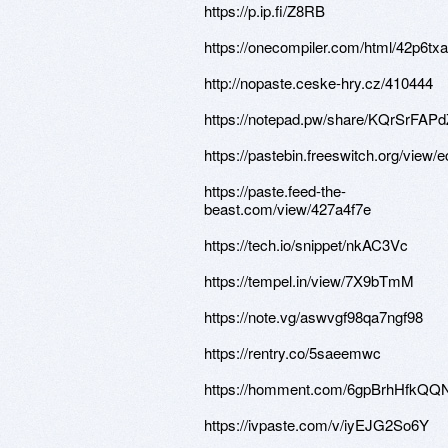
https://p.ip.fi/Z8RB
https://onecompiler.com/html/42p6tx
http://nopaste.ceske-hry.cz/410444
https://notepad.pw/share/KQrSrF
https://pastebin.freeswitch.org/view
https://paste.feed-the-
beast.com/view/427a4f7e
https://tech.io/snippet/nkAC3Vc
https://tempel.in/view/7X9bTmM
https://note.vg/aswvgf98qa7ngf98
https://rentry.co/5saeemwc
https://homment.com/6gpBrhHfk
https://ivpaste.com/v/iyEJG2So6Y