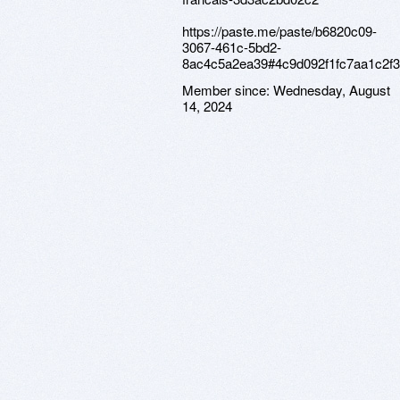
https://paste.me/paste/b6820c09-
3067-461c-5bd2-
8ac4c5a2ea39#4c9d092f1fc7aa1c2f
Member since:
Wednesday, August
14, 2024