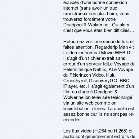
équipés d’une bonne connexion
internet (sans avoir un truc
monstrueux non plus hein), vous
trouverez forcément votre
Deadpool & Wolverine . Ou alors
c’est que vous êtes bien difficiles…
Retournez voir une seconde fois et
faites attention. RegarderIp Man 4 :
Le dernier combat Movie WEB-DL
Il s’agit d’un fichier extrait sans
erreur d’un serveur telLe Voyage du
Pèlerin,tel que Netflix, ALe Voyage
du Pèlerinzon Video, Hulu,
Crunchyroll, DiscoveryGO, BBC
iPlayer, etc. Il s’agit également d’un
film ou d’une é Deadpool &
Wolverine ion télévisée téléchargé
via un site web comme on
lineistribution, iTunes. La qualité est
assez bonne car ils ne sont pas ré-
encodés.
Les flux vidéo (H.264 ou H.265) et
audio sont généralement extraits de