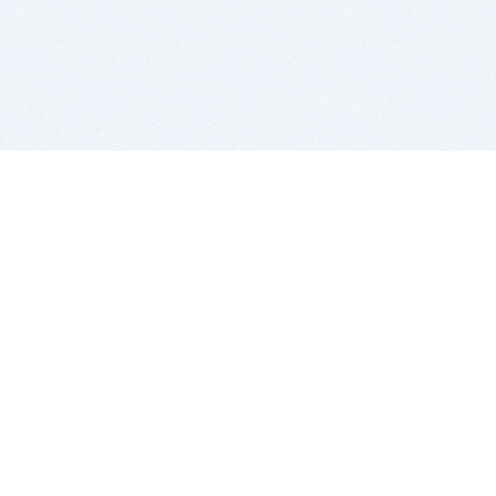
BITSDUJOUR IS FOR PEOPLE WHO
LOVE SOFTWARE
EVERY DAY WE REVIEW GREAT MAC & PC APPS, AND
GET YOU DISCOUNTS UP TO 100%
DEALS