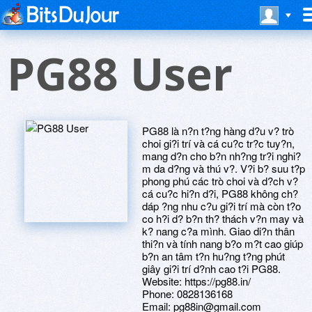
PG88 User
PG88 là n?n t?ng hàng d?u v? trò
choi gi?i trí và cá cu?c tr?c tuy?n,
mang d?n cho b?n nh?ng tr?i nghi?
m da d?ng và thú v?. V?i b? suu t?p
phong phú các trò choi và d?ch v?
cá cu?c hi?n d?i, PG88 không ch?
dáp ?ng nhu c?u gi?i trí mà còn t?o
co h?i d? b?n th? thách v?n may và
k? nang c?a mình. Giao di?n thân
thi?n và tính nang b?o m?t cao giúp
b?n an tâm t?n hu?ng t?ng phút
giây gi?i trí d?nh cao t?i PG88.
Website: https://pg88.in/
Phone: 0828136168
Email: pg88in@gmail.com