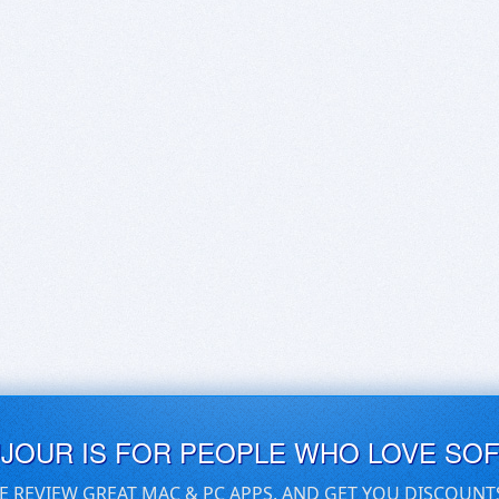
UJOUR IS FOR PEOPLE WHO LOVE SO
E REVIEW GREAT MAC & PC APPS, AND GET YOU DISCOUNT