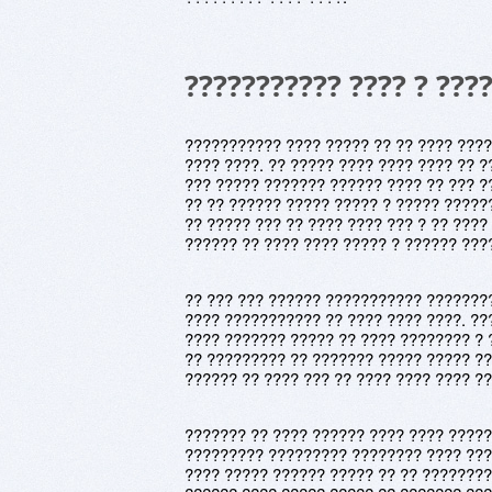
??????????? ???? ? ????
??????????? ???? ????? ?? ?? ???? ????
???? ????. ?? ????? ???? ???? ???? ?? ?
??? ????? ??????? ?????? ???? ?? ??? ?
?? ?? ?????? ????? ????? ? ????? ?????
?? ????? ??? ?? ???? ???? ??? ? ?? ????
?????? ?? ???? ???? ????? ? ?????? ???
?? ??? ??? ?????? ??????????? ???????
???? ??????????? ?? ???? ???? ????. ??
???? ??????? ????? ?? ???? ???????? ? 
?? ????????? ?? ??????? ????? ????? ??
?????? ?? ???? ??? ?? ???? ???? ???? ?
??????? ?? ???? ?????? ???? ???? ?????
????????? ????????? ???????? ???? ???
???? ????? ?????? ????? ?? ?? ????????