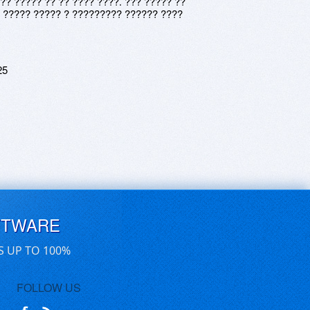
?? ????? ?? ?? ???? ????. ??? ????? ??
 ????? ????? ? ????????? ?????? ????
25
FTWARE
S UP TO 100%
FOLLOW US