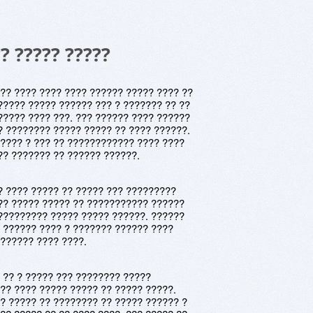
? ????? ?????
?? ???? ???? ???? ?????? ????? ???? ??
????? ????? ?????? ??? ? ??????? ?? ??
????? ???? ???. ??? ?????? ???? ??????
? ???????? ????? ????? ?? ???? ??????.
 ???? ? ??? ?? ???????????? ???? ????
?? ??????? ?? ?????? ??????.
? ???? ????? ?? ????? ??? ?????????
?? ????? ????? ?? ??????????? ??????
????????? ????? ????? ??????. ??????
 ?????? ???? ? ??????? ?????? ????
??????? ???? ????.
 ?? ? ????? ??? ???????? ?????
?? ???? ????? ????? ?? ????? ?????.
? ????? ?? ???????? ?? ????? ?????? ?