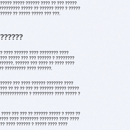
?????? ????? ?????? ???? ?? ??? ?????
????????? ????? ?? ?????? ???? ? ?????
????? ?? ????? ????? ??? ???.
???????
?? ???? ?????? ???? ???????? ????
???? ????? ??? ??? ?????? ? ????????
??????. ?????? ??? ???? ?? ???? ????
?? ????????? ???? ??????.
?????? ??? ???? ?????? ??????? ????
??? ?? ?? ?? ??? ?? ?????? ????? ?????
????????????? ? ????????? ???? ????? ?
 ???? ??? ??? ?? ?????? ????? ? ???? ??
???? ???? ???????? ???????? ???? ????
?? ???? ?????? ? ????? ???? ????