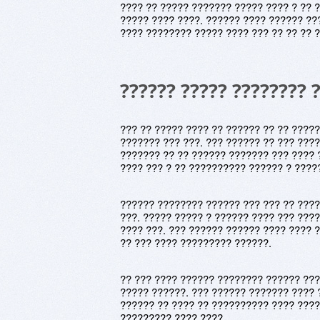
???? ?? ????? ??????? ????? ???? ? ?? 
????? ???? ????. ?????? ???? ?????? ??
???? ???????? ????? ???? ??? ?? ?? ?? ?
?????? ????? ???????? 
??? ?? ????? ???? ?? ?????? ?? ?? ????
??????? ??? ???. ??? ?????? ?? ??? ???
??????? ?? ?? ?????? ??????? ??? ???? 
???? ??? ? ?? ?????????? ?????? ? ????
?????? ???????? ?????? ??? ??? ?? ???
???. ????? ????? ? ?????? ???? ??? ????
???? ???. ??? ?????? ?????? ???? ???? 
?? ??? ???? ????????? ??????.
?? ??? ???? ?????? ???????? ?????? ???
????? ??????. ??? ?????? ??????? ???? 
?????? ?? ???? ?? ?????????? ???? ????
????????? ???? ????.