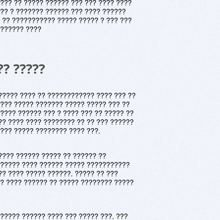
???? ?? ????? ?????? ??? ??? ???? ????
?? ? ??????? ?????? ??? ???? ??????
 ?? ??????????? ????? ????? ? ??? ???
 ?????? ????
?? ?????
????? ???? ?? ???????????? ???? ??? ??
 ??? ????? ??????? ????? ????? ??? ??
???? ?????? ??? ? ???? ??? ?? ????? ??
?? ???? ???? ???????? ?? ?? ??? ??????
??? ????? ???????? ???? ???.
???? ?????? ????? ?? ?????? ??
 ????? ???? ?????? ????? ???????????
?? ???? ????? ??????. ????? ?? ???
? ???? ?????? ?? ????? ???????? ?????
????? ?????? ???? ??? ????? ???. ???