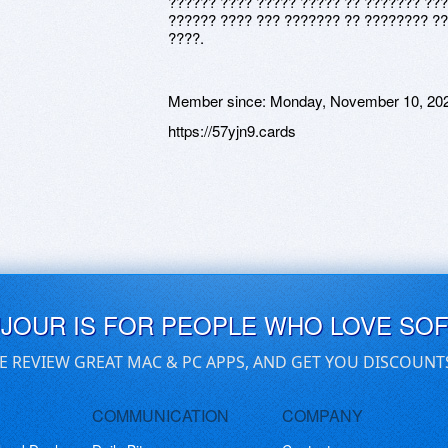
?????? ???? ????? ????? ?? ??????? ???
?????? ???? ??? ??????? ?? ???????? ??
????.
Member since:
Monday, November 10, 20
https://57yjn9.cards
UJOUR IS FOR PEOPLE WHO LOVE SO
E REVIEW GREAT MAC & PC APPS, AND GET YOU DISCOUNT
COMMUNICATION
COMPANY