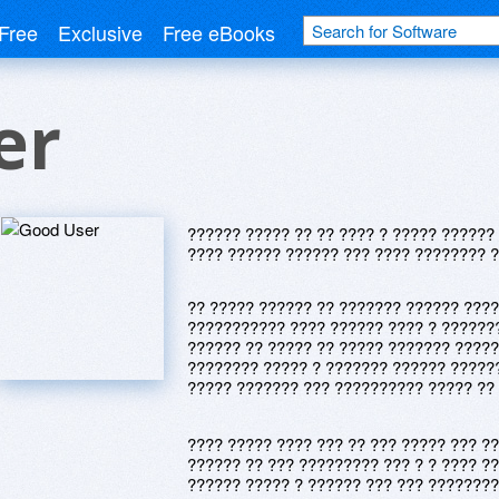
Free
Exclusive
Free eBooks
er
?????? ????? ?? ?? ???? ? ????? ??????
???? ?????? ?????? ??? ???? ???????? 
?? ????? ?????? ?? ??????? ?????? ????
??????????? ???? ?????? ???? ? ???????
?????? ?? ????? ?? ????? ??????? ?????
???????? ????? ? ??????? ?????? ??????
????? ??????? ??? ?????????? ????? ??
???? ????? ???? ??? ?? ??? ????? ??? ?
?????? ?? ??? ????????? ??? ? ? ???? ?? 
?????? ????? ? ?????? ??? ??? ????????