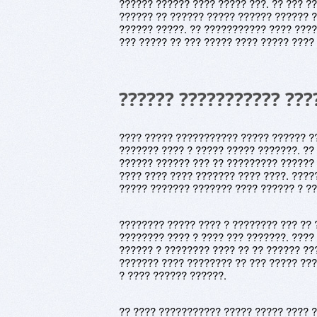
?????? ?????? ???? ????? ???. ?? ??? ?
?????? ?? ?????? ????? ?????? ?????? ?
?????? ?????. ?? ??????????? ???? ????
??? ????? ?? ??? ????? ???? ????? ????
?????? ??????????? ???
???? ????? ??????????? ????? ?????? ?
??????? ???? ? ????? ????? ???????. ??
?????? ?????? ??? ?? ????????? ?????? 
???? ???? ???? ??????? ???? ????. ????
????? ??????? ??????? ???? ?????? ? ??
???????? ????? ???? ? ???????? ??? ?? 
???????? ???? ? ???? ??? ???????. ????
?????? ? ???????? ???? ?? ?? ?????? ??
??????? ???? ???????? ?? ??? ????? ???
? ???? ?????? ??????.
?? ???? ??????????? ????? ????? ???? ?