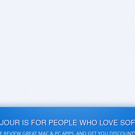
UJOUR IS FOR PEOPLE WHO LOVE SO
E REVIEW GREAT MAC & PC APPS, AND GET YOU DISCOUNT