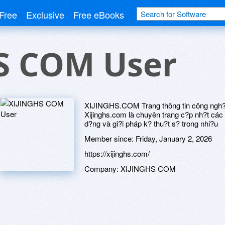
Free
Exclusive
Free eBooks
S COM User
XIJINGHS.COM Trang thông tin công ngh? &
Xijinghs.com là chuyên trang c?p nh?t cá
d?ng và gi?i pháp k? thu?t s? trong nhi?u
Member since:
Friday, January 2, 2026
https://xijinghs.com/
Company:
XIJINGHS COM