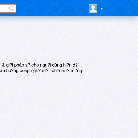
 gi?i pháp s? cho ngu?i dùng hi?n d?i
c xu hu?ng công ngh? m?i, ph?n m?m ?ng