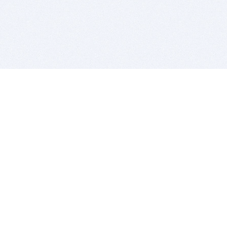
BITSDUJOUR IS FOR PEOPLE WHO
LOVE SOFTWARE
EVERY DAY WE REVIEW GREAT MAC & PC APPS, AND
GET YOU DISCOUNTS UP TO 100%
DEALS