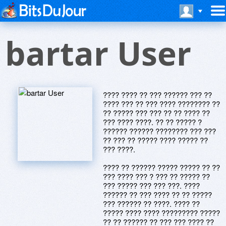
bartar User
???? ???? ?? ??? ?????? ??? ??
???? ??? ?? ??? ???? ???????? ??
?? ????? ??? ??? ?? ?? ???? ??
??? ???? ????. ?? ?? ????? ?
?????? ?????? ???????? ??? ???
?? ??? ?? ????? ???? ????? ??
??? ????.
???? ?? ?????? ????? ????? ?? ??
??? ???? ??? ? ??? ?? ????? ??
??? ????? ??? ??? ???. ????
?????? ?? ??? ???? ?? ?? ?????
??? ?????? ?? ????. ???? ??
????? ???? ???? ????????? ?????
?? ?? ?????? ?? ??? ??? ???? ??