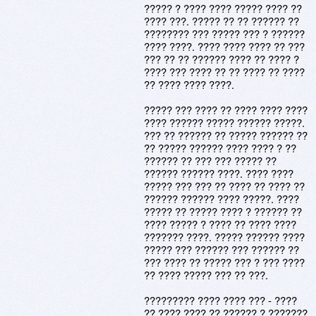
????? ? ???? ???? ????? ???? ??
???? ???. ????? ?? ?? ?????? ??
???????? ??? ????? ??? ? ??????
???? ????. ???? ???? ???? ?? ???
??? ?? ?? ?????? ???? ?? ???? ?
???? ??? ???? ?? ?? ???? ?? ????
?? ???? ???? ????.
????? ??? ???? ?? ???? ???? ????
???? ?????? ????? ?????? ?????.
??? ?? ?????? ?? ????? ?????? ??
?? ????? ?????? ???? ???? ? ??
?????? ?? ??? ??? ????? ??
?????? ?????? ????. ???? ????
????? ??? ??? ?? ???? ?? ???? ??
?????? ?????? ???? ?????. ????
????? ?? ????? ???? ? ?????? ??
???? ????? ? ???? ?? ???? ????
??????? ????. ????? ?????? ????
????? ??? ?????? ??? ?????? ??
??? ???? ?? ????? ??? ? ??? ????
?? ???? ????? ??? ?? ???.
????????? ???? ???? ??? - ????
?? ???? ???? ?? ?????? ? ???????