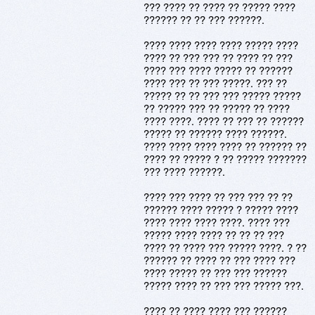
??? ???? ?? ???? ?? ????? ????
?????? ?? ?? ??? ??????.
???? ???? ???? ???? ????? ????
???? ?? ??? ??? ?? ???? ?? ???
???? ??? ???? ????? ?? ??????
???? ??? ?? ??? ?????. ??? ??
????? ?? ?? ??? ??? ????? ?????
?? ????? ??? ?? ????? ?? ????
???? ????. ???? ?? ??? ?? ??????
????? ?? ?????? ???? ??????.
???? ???? ???? ???? ?? ?????? ??
???? ?? ????? ? ?? ????? ???????
??? ???? ??????.
???? ??? ???? ?? ??? ??? ?? ??
?????? ???? ????? ? ????? ????
???? ???? ???? ????. ???? ???
????? ???? ???? ?? ?? ?? ???
???? ?? ???? ??? ????? ????. ? ??
?????? ?? ???? ?? ??? ???? ???
???? ????? ?? ??? ??? ??????
????? ???? ?? ??? ??? ????? ???.
???? ?? ???? ???? ??? ??????