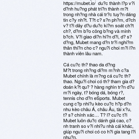
https://mubet.io/ du?c thành l?p v?i
d?nh hu?ng phát tri?n thành m?t
trong nh?ng nhà cái tr?c tuy?n dáng
tin c?y nh?t. T?t c? s?n ph?m, d?ch
v? t?i dây d?u du?c ki?m soát ch?t
ch?, d?m b?o công b?ng và minh
b?ch. V?i giao di?n hi?n d?i, d? s?
d?ng, Mubet mang d?n tr?i nghi?m
thân thi?n cho c? ngu?i choi m?i l?n
thành viên lâu nam.
Cá cu?c th? thao da d?ng
M?t trong nh?ng di?m m?nh c?a
Mubet chính là m?ng cá cu?c th?
thao. Ngu?i choi có th? tham gia d?
doán k?t qu? ? hàng nghìn tr?n d?u
m?i ngày, t? bóng dá, bóng r?,
tennis cho d?n eSports. Mubet
cung c?p nhi?u kèo cu?c h?p d?n
nhu kèo châu Á, châu Âu, tài x?u,
t? s? chính xác… T? l? cu?c t?i
Mubet luôn du?c dánh giá cao, c?
nh tranh so v?i nhi?u nhà cái khác,
giúp ngu?i choi có co h?i gia tang l?i
nhu?n.