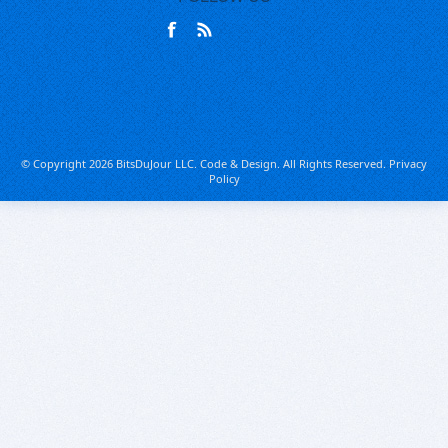
© Copyright 2026 BitsDuJour LLC. Code & Design. All Rights Reserved.
Privacy
Policy