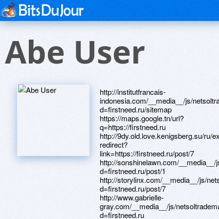
Abe User
http://institutfrancais-
indonesia.com/__media__/js/netsolt
d=firstneed.ru/sitemap
https://maps.google.tn/url?
q=https://firstneed.ru
http://9dy.old.love.kenigsberg.su/ru/ex
redirect?
link=https://firstneed.ru/post/7
http://sonshinelawn.com/__media__/j
d=firstneed.ru/post/1
http://storylinx.com/__media__/js/ne
d=firstneed.ru/post/7
http://www.gabrielle-
gray.com/__media__/js/netsoltradem
d=firstneed.ru