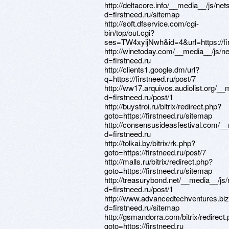
http://deltacore.info/__media__/js/ne
d=firstneed.ru/sitemap
http://soft.dfservice.com/cgi-
bin/top/out.cgi?
ses=TW4xyijNwh&id=4&url=https://fir
http://winetoday.com/__media__/js/n
d=firstneed.ru
http://clients1.google.dm/url?
q=https://firstneed.ru/post/7
http://ww17.arquivos.audiolist.org/_
d=firstneed.ru/post/1
http://buystroi.ru/bitrix/redirect.php?
goto=https://firstneed.ru/sitemap
http://consensusideasfestival.com/_
d=firstneed.ru
http://tolkai.by/bitrix/rk.php?
goto=https://firstneed.ru/post/7
http://malls.ru/bitrix/redirect.php?
goto=https://firstneed.ru/sitemap
http://treasurybond.net/__media__/js
d=firstneed.ru/post/1
http://www.advancedtechventures.biz
d=firstneed.ru/sitemap
http://gsmandorra.com/bitrix/redirect
goto=https://firstneed.ru