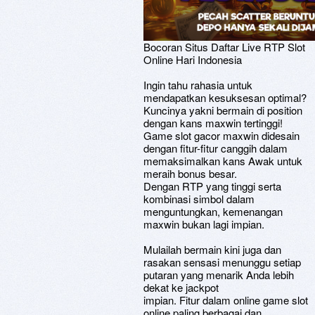
Bocoran Situs Daftar Live RTP Slot
Online Hari Indonesia
Ingin tahu rahasia untuk
mendapatkan kesuksesan optimal?
Kuncinya yakni bermain di position
dengan kans maxwin tertinggi!
Game slot gacor maxwin didesain
dengan fitur-fitur canggih dalam
memaksimalkan kans Awak untuk
meraih bonus besar.
Dengan RTP yang tinggi serta
kombinasi simbol dalam
menguntungkan, kemenangan
maxwin bukan lagi impian.
Mulailah bermain kini juga dan
rasakan sensasi menunggu setiap
putaran yang menarik Anda lebih
dekat ke jackpot
impian. Fitur dalam online game slot
online paling berbagai dan