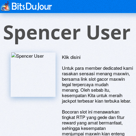
Spencer User
Klik disini
Untuk para member dedicated kami
rasakan sensasi menang maxwin,
bersama link slot gacor maxwin
legal terpercaya mudah
menang. Oleh sebab itu,
kesempatan Kita untuk meraih
jackpot terbesar kian terbuka lebar.
Bocoran slot ini menawarkan
tingkat RTP yang gede dan fitur
reward yang amat bermanfaat,
sehingga kesempatan
menjumpai maxwin kian enteng