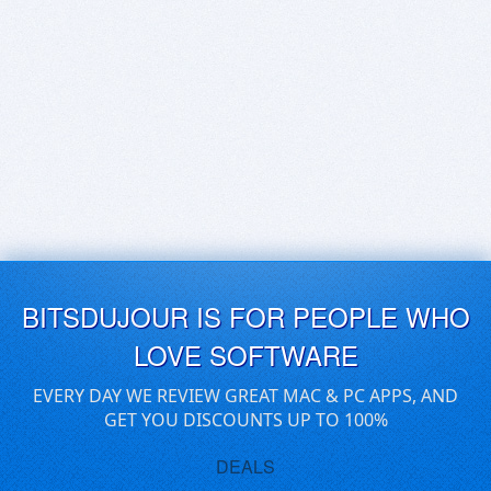
BITSDUJOUR IS FOR PEOPLE WHO
LOVE SOFTWARE
EVERY DAY WE REVIEW GREAT MAC & PC APPS, AND
GET YOU DISCOUNTS UP TO 100%
DEALS