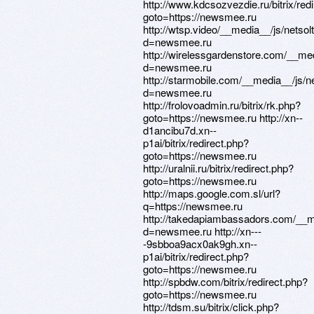
http://www.kdcsozvezdie.ru/bitrix/red
goto=https://newsmee.ru
http://wtsp.video/__media__/js/netso
d=newsmee.ru
http://wirelessgardenstore.com/__me
d=newsmee.ru
http://starmobile.com/__media__/js/
d=newsmee.ru
http://frolovoadmin.ru/bitrix/rk.php?
goto=https://newsmee.ru http://xn--
d1ancibu7d.xn--
p1ai/bitrix/redirect.php?
goto=https://newsmee.ru
http://uralnii.ru/bitrix/redirect.php?
goto=https://newsmee.ru
http://maps.google.com.sl/url?
q=https://newsmee.ru
http://takedapiambassadors.com/__m
d=newsmee.ru http://xn---
-9sbboa9acx0ak9gh.xn--
p1ai/bitrix/redirect.php?
goto=https://newsmee.ru
http://spbdw.com/bitrix/redirect.php?
goto=https://newsmee.ru
http://tdsm.su/bitrix/click.php?