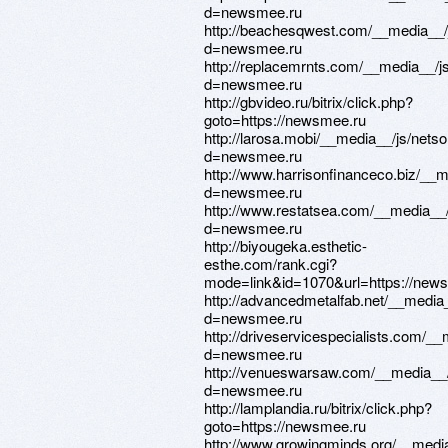
d=newsmee.ru
http://beachesqwest.com/__media__/
d=newsmee.ru
http://replacemrnts.com/__media__/j
d=newsmee.ru
http://gbvideo.ru/bitrix/click.php?
goto=https://newsmee.ru
http://larosa.mobi/__media__/js/nets
d=newsmee.ru
http://www.harrisonfinanceco.biz/__
d=newsmee.ru
http://www.restatsea.com/__media__/
d=newsmee.ru
http://biyougeka.esthetic-
esthe.com/rank.cgi?
mode=link&id=1070&url=https://new
http://advancedmetalfab.net/__media
d=newsmee.ru
http://driveservicespecialists.com/_
d=newsmee.ru
http://venueswarsaw.com/__media__/
d=newsmee.ru
http://lamplandia.ru/bitrix/click.php?
goto=https://newsmee.ru
http://www.growingminds.org/__media