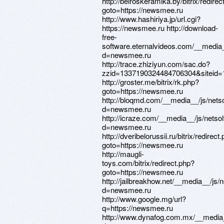
http://belroskeramika.by/bitrix/redirec
goto=https://newsmee.ru
http://www.hashiriya.jp/url.cgi?
https://newsmee.ru http://download-
free-
software.eternalvideos.com/__media_
d=newsmee.ru
http://trace.zhiziyun.com/sac.do?
zzid=1337190324484706304&siteid=
http://groster.me/bitrix/rk.php?
goto=https://newsmee.ru
http://bloqmd.com/__media__/js/nets
d=newsmee.ru
http://icraze.com/__media__/js/nets
d=newsmee.ru
http://dveribelorussii.ru/bitrix/redirect
goto=https://newsmee.ru
http://maugli-
toys.com/bitrix/redirect.php?
goto=https://newsmee.ru
http://jailbreakhow.net/__media__/js
d=newsmee.ru
http://www.google.mg/url?
q=https://newsmee.ru
http://www.dynafog.com.mx/__media_