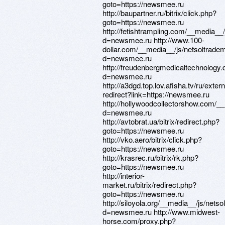
goto=https://newsmee.ru
http://baupartner.ru/bitrix/click.php?
goto=https://newsmee.ru
http://fetishtrampling.com/__media__
d=newsmee.ru http://www.100-
dollar.com/__media__/js/netsoltrade
d=newsmee.ru
http://freudenbergmedicaltechnology
d=newsmee.ru
http://a3dgd.top.lov.afisha.tv/ru/extern
redirect?link=https://newsmee.ru
http://hollywoodcollectorshow.com/_
d=newsmee.ru
http://avtobrat.ua/bitrix/redirect.php?
goto=https://newsmee.ru
http://vko.aero/bitrix/click.php?
goto=https://newsmee.ru
http://krasrec.ru/bitrix/rk.php?
goto=https://newsmee.ru
http://interior-
market.ru/bitrix/redirect.php?
goto=https://newsmee.ru
http://siloyola.org/__media__/js/nets
d=newsmee.ru http://www.midwest-
horse.com/proxy.php?