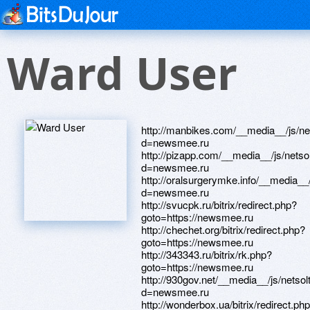
Ward User
http://manbikes.com/__media__/js/n
d=newsmee.ru
http://pizapp.com/__media__/js/nets
d=newsmee.ru
http://oralsurgerymke.info/__media__
d=newsmee.ru
http://svucpk.ru/bitrix/redirect.php?
goto=https://newsmee.ru
http://chechet.org/bitrix/redirect.php?
goto=https://newsmee.ru
http://343343.ru/bitrix/rk.php?
goto=https://newsmee.ru
http://930gov.net/__media__/js/netso
d=newsmee.ru
http://wonderbox.ua/bitrix/redirect.ph