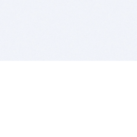
BITSDUJOUR IS FOR PEOPLE WHO
LOVE SOFTWARE
EVERY DAY WE REVIEW GREAT MAC & PC APPS, AND
GET YOU DISCOUNTS UP TO 100%