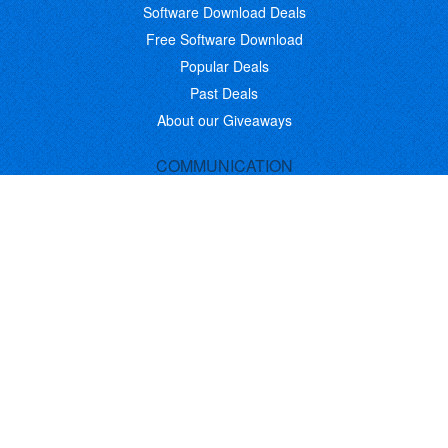
Software Download Deals
Free Software Download
Popular Deals
Past Deals
About our Giveaways
COMMUNICATION
Daily Bits
Suggestions
Blog
Recent Activity
COMPANY
Contact
About
Link to Us
Affiliate Program