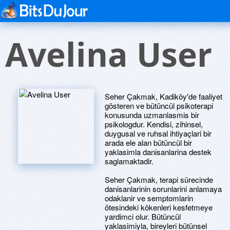
Avelina User
Seher Çakmak, Kadiköy'de faaliyet
gösteren ve bütüncül psikoterapi
konusunda uzmanlasmis bir
psikologdur. Kendisi, zihinsel,
duygusal ve ruhsal ihtiyaçlari bir
arada ele alan bütüncül bir
yaklasimla danisanlarina destek
saglamaktadir.
Seher Çakmak, terapi sürecinde
danisanlarinin sorunlarini anlamaya
odaklanir ve semptomlarin
ötesindeki kökenleri kesfetmeye
yardimci olur. Bütüncül
yaklasimiyla, bireyleri bütünsel