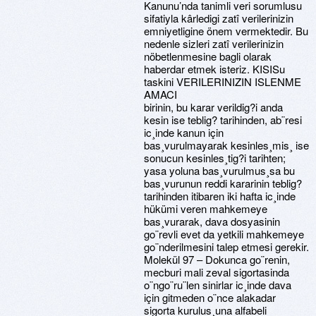
Kanunu’nda tanimli veri sorumlusu
sifatiyla kârledigi zatî verilerinizin
emniyetligine önem vermektedir. Bu
nedenle sizleri zatî verilerinizin
nöbetlenmesine bagli olarak
haberdar etmek isteriz. KISISu
taskini VERILERINIZIN ISLENME
AMACI
birinin, bu karar verildig?i anda
kesin ise teblig? tarihinden, ab¨resi
ic¸inde kanun için
bas¸vurulmayarak kesinles¸mis¸ ise
sonucun kesinles¸tig?i tarihten;
yasa yoluna bas¸vurulmus¸sa bu
bas¸vurunun reddi kararinin teblig?
tarihinden itibaren iki hafta ic¸inde
hükümi veren mahkemeye
bas¸vurarak, dava dosyasinin
go¨revli evet da yetkili mahkemeye
go¨nderilmesini talep etmesi gerekir.
Molekül 97 – Dokunca go¨renin,
mecburi mali zeval sigortasinda
o¨ngo¨ru¨len sinirlar ic¸inde dava
için gitmeden o¨nce alakadar
sigorta kurulus¸una alfabeli