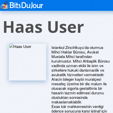
Haas User
Istanbul Zincirlikuyu’da oturmus
Mihci Haklar Bürosu, Avukat
Mustafa Mihci tarafindan
kurulmustur. Mihci Ahbaplik Bürosu
vadiinda uzman ekibi ile isim ve
sirketlere hukuki danismanlik ve
avukatlik hizmetleri vermektedir.
Aracin bileger kaybi muratçesi
mesafeç üzerine bir dis malum ile
olusacak sigorta gestaltlmis bir
hasarin tazmin edilmesi durumu
olustuktan sonrasinda
makaslamaklabilir.
Esas kâr mahkemesinin verdigi
ödence sonucuna karsi istinaf için