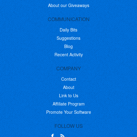
About our Giveaways
COMMUNICATION
Daily Bits
Suggestions
Blog
Recent Activity
COMPANY
Contact
About
Link to Us
Affiliate Program
Promote Your Software
FOLLOW US