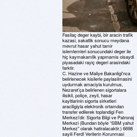
Fasilaç deger kaybi, bir aracin trafik
kazasi, sakatlik sonucu meydana
mevrut hasar yahut tamir
islemlemleri sonucundaki deger ile
hiç kaymakamlik yapmamis olsaydi
piyasadaki rayiç degeri arasindaki
farktir.
C. Hazine ve Maliye Bakanligi'nca
belirlenecek kisilerle paylasilmasini
uydurmak amaciyla kurulmus,
Nezaret’ça belirlenen sigortalara
ilisikli, poliçe, zeyil, hasar
kayitlarinin sigorta sirketleri
araciligiyla elektronik ortamdan
transfer edilerek toplandigi Fen
Merkezi’dir. Sigorta Bilgi ve Patronaj
Merkezi (Bundan böyle “SBM yahut
Merkez” olarak hatiralacaktir.) 6698
sayili Ferdî Verilerin Korunmasi