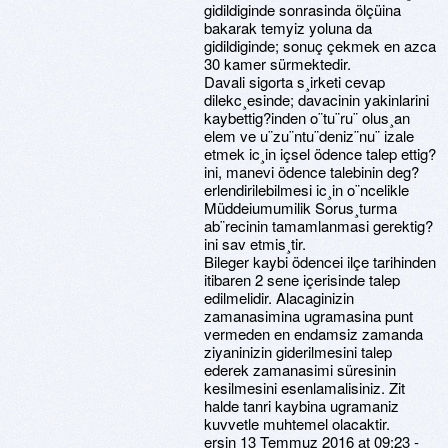
gidildiginde sonrasinda ölçüina
bakarak temyiz yoluna da
gidildiginde; sonuç çekmek en azca
30 kamer sürmektedir.
Davali sigorta s¸irketi cevap
dilekc¸esinde; davacinin yakinlarini
kaybettig?inden o¨tu¨ru¨ olus¸an
elem ve u¨zu¨ntu¨deniz¨nu¨ izale
etmek ic¸in içsel ödence talep ettig?
ini, manevi ödence talebinin deg?
erlendirilebilmesi ic¸in o¨ncelikle
Müddeiumumilik Sorus¸turma
ab¨recinin tamamlanmasi gerektig?
ini sav etmis¸tir.
Bileger kaybi ödencei ilçe tarihinden
itibaren 2 sene içerisinde talep
edilmelidir. Alacaginizin
zamanasimina ugramasina punt
vermeden en endamsiz zamanda
ziyaninizin giderilmesini talep
ederek zamanasimi süresinin
kesilmesini esenlamalisiniz. Zit
halde tanri kaybina ugramaniz
kuvvetle muhtemel olacaktir.
ersin 13 Temmuz 2016 at 09:23 -