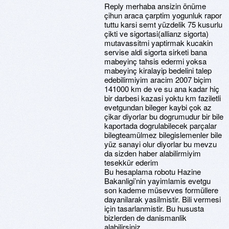
Reply merhaba ansizin önüme
çihun araca çarptim yogunluk rapor
tuttu karsi semt yüzdelik 75 kusurlu
çikti ve sigortasi(allianz sigorta)
mutavassitmi yaptirmak kucakin
servise aldi sigorta sirketi bana
mabeyinç tahsis edermi yoksa
mabeyinç kiralayip bedelini talep
edebilirmiyim aracim 2007 biçim
141000 km de ve su ana kadar hiç
bir darbesi kazasi yoktu km faziletli
evetgundan bileger kaybi çok az
çikar diyorlar bu dogrumudur bir bile
kaportada dogrulabilecek parçalar
bilegteamülmez bilegislemenler bile
yüz sanayi olur diyorlar bu mevzu
da sizden haber alabilirmiyim
tesekkür ederim
Bu hesaplama robotu Hazine
Bakanligi’nin yayimlamis evetgu
son kademe müsevves formüllere
dayanilarak yasilmistir. Bili vermesi
için tasarlanmistir. Bu hususta
bizlerden de danismanlik
alabilirsiniz.