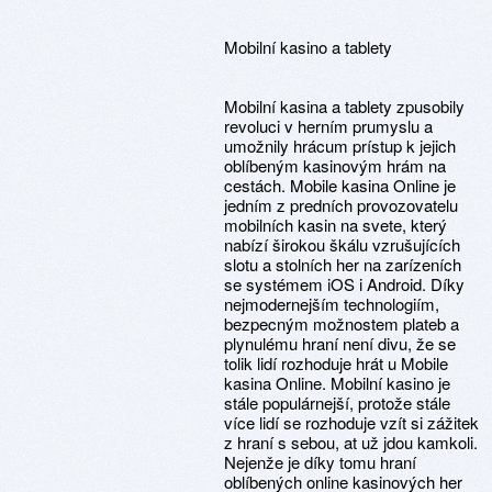
Mobilní kasino a tablety
Mobilní kasina a tablety zpusobily
revoluci v herním prumyslu a
umožnily hrácum prístup k jejich
oblíbeným kasinovým hrám na
cestách. Mobile kasina Online je
jedním z predních provozovatelu
mobilních kasin na svete, který
nabízí širokou škálu vzrušujících
slotu a stolních her na zarízeních
se systémem iOS i Android. Díky
nejmodernejším technologiím,
bezpecným možnostem plateb a
plynulému hraní není divu, že se
tolik lidí rozhoduje hrát u Mobile
kasina Online. Mobilní kasino je
stále populárnejší, protože stále
více lidí se rozhoduje vzít si zážitek
z hraní s sebou, at už jdou kamkoli.
Nejenže je díky tomu hraní
oblíbených online kasinových her