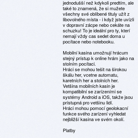
jednodušší než kdykoli predtím, ale
také to znamená, že si mužete
všechny své oblíbené tituly užít z
libovolného místa - i když jste uvízli
v dopravní zácpe nebo cekáte na
schuzku! To je ideální pro ty, kterí
nemají vždy cas sedet doma u
pocítace nebo notebooku.
Mobilní kasina umožnují hrácum
stejný prístup k online hrám jako na
stolním pocítaci.
Hráci se mohou tešit na širokou
škálu her, vcetne automatu,
karetních her a stolních her.
Vetšina mobilních kasin je
kompatibilní se zarízeními se
systémy Android a iOS, takže jsou
prístupná pro vetšinu lidí.
Hráci mohou pomocí geolokacní
funkce svého zarízení vyhledat
nejbližší kasina ve svém okolí.
Platby