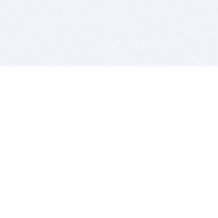
BITSDUJOUR IS FOR PEOPLE WHO
LOVE SOFTWARE
EVERY DAY WE REVIEW GREAT MAC & PC APPS, AND
GET YOU DISCOUNTS UP TO 100%
DEALS