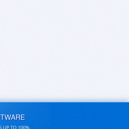
FTWARE
S UP TO 100%