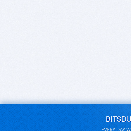
BITSD
EVERY DAY W