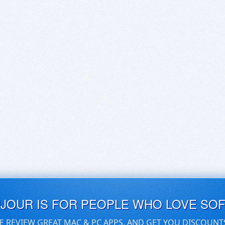
UJOUR IS FOR PEOPLE WHO LOVE SO
E REVIEW GREAT MAC & PC APPS, AND GET YOU DISCOUNT