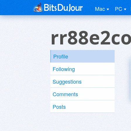
Mac
PC
rr88e2c
Profile
Following
Suggestions
Comments
Posts